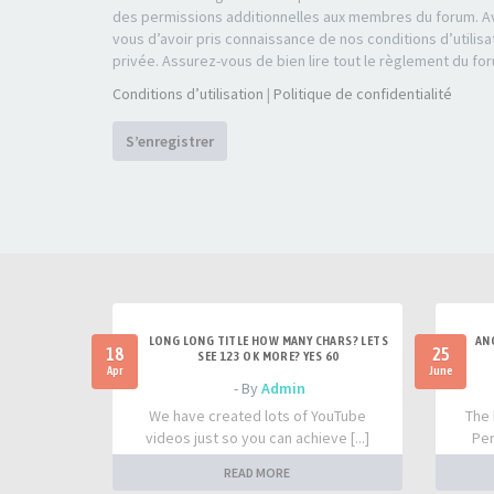
des permissions additionnelles aux membres du forum. Av
vous d’avoir pris connaissance de nos conditions d’utilisa
privée. Assurez-vous de bien lire tout le règlement du fo
Conditions d’utilisation
|
Politique de confidentialité
S’enregistrer
LONG LONG TITLE HOW MANY CHARS? LETS
AN
18
25
SEE 123 OK MORE? YES 60
Apr
June
- By
Admin
We have created lots of YouTube
The 
videos just so you can achieve [...]
Per
READ MORE