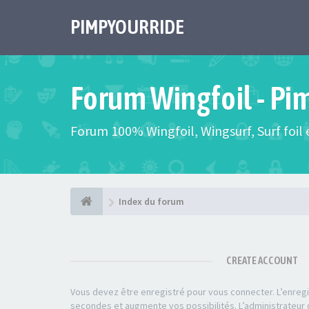
PIMPYOURRIDE
Forum Wingfoil - Pi
Forum 100% Wingfoil, Wingsurf, Surf foil e
Index du forum
CREATE ACCOUNT
Vous devez être enregistré pour vous connecter. L’enre
secondes et augmente vos possibilités. L’administrateu