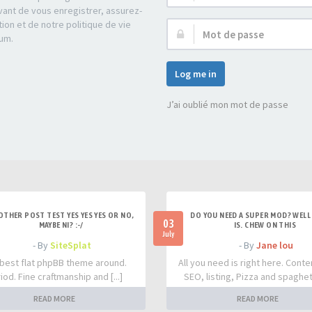
d’utilisateur :
ant de vous enregistrer, assurez-
tion et de notre politique de vie
Mot
rum.
de
passe :
Log me in
J’ai oublié mon mot de passe
OTHER POST TEST YES YES YES OR NO,
DO YOU NEED A SUPER MOD? WELL 
03
MAYBE NI? :-/
IS. CHEW ON THIS
July
- By
SiteSplat
- By
Jane lou
best flat phpBB theme around.
All you need is right here. Conte
iod. Fine craftmanship and [...]
SEO, listing, Pizza and spaghetti
READ MORE
READ MORE