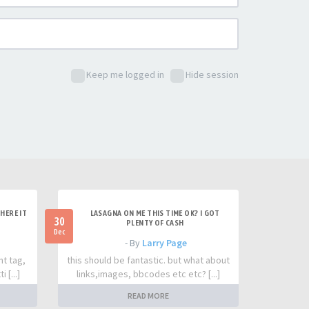
Keep me logged in
Hide session
HERE IT
LASAGNA ON ME THIS TIME OK? I GOT
30
PLENTY OF CASH
Dec
- By
Larry Page
nt tag,
this should be fantastic. but what about
 [...]
links,images, bbcodes etc etc? [...]
READ MORE