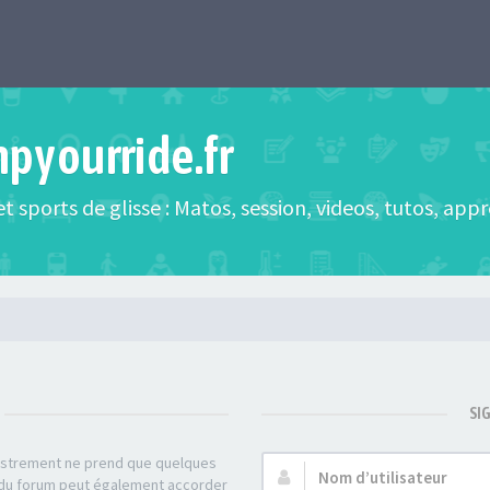
mpyourride.fr
t sports de glisse : Matos, session, videos, tutos, app
SI
gistrement ne prend que quelques
Nom
r du forum peut également accorder