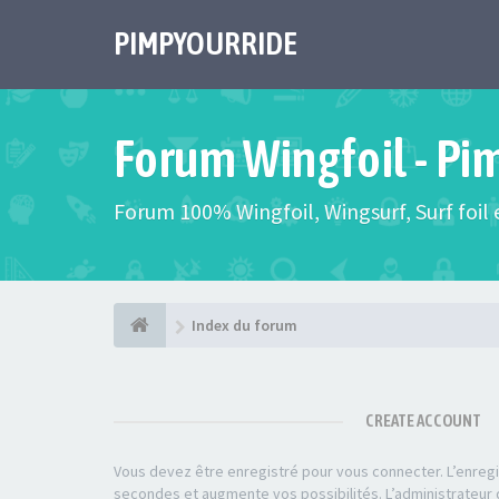
PIMPYOURRIDE
Forum Wingfoil - Pi
Forum 100% Wingfoil, Wingsurf, Surf foil e
Index du forum
CREATE ACCOUNT
Vous devez être enregistré pour vous connecter. L’enre
secondes et augmente vos possibilités. L’administrateu