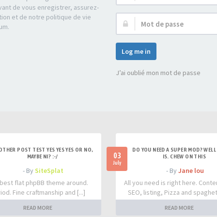
d’utilisateur :
ant de vous enregistrer, assurez-
tion et de notre politique de vie
Mot
rum.
de
passe :
Log me in
J’ai oublié mon mot de passe
OTHER POST TEST YES YES YES OR NO,
DO YOU NEED A SUPER MOD? WELL 
03
MAYBE NI? :-/
IS. CHEW ON THIS
July
- By
SiteSplat
- By
Jane lou
best flat phpBB theme around.
All you need is right here. Conte
iod. Fine craftmanship and [...]
SEO, listing, Pizza and spaghetti
READ MORE
READ MORE