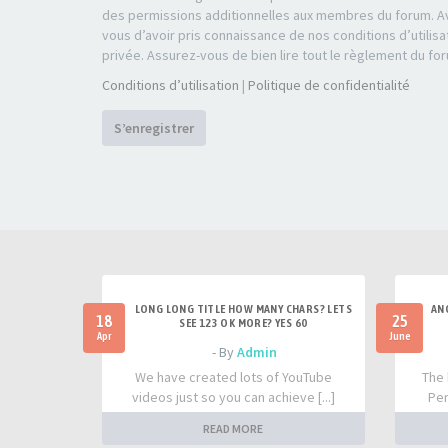
des permissions additionnelles aux membres du forum. Av
vous d’avoir pris connaissance de nos conditions d’utilisa
privée. Assurez-vous de bien lire tout le règlement du fo
Conditions d’utilisation
|
Politique de confidentialité
S’enregistrer
LONG LONG TITLE HOW MANY CHARS? LETS
AN
18
25
SEE 123 OK MORE? YES 60
Apr
June
- By
Admin
We have created lots of YouTube
The 
videos just so you can achieve [...]
Per
READ MORE