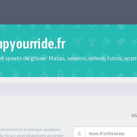
mpyourride.fr
t sports de glisse : Matos, session, videos, tutos, app
SI
gistrement ne prend que quelques
Nom
r du forum peut également accorder