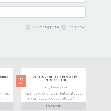
Keep me logged in
Hide session
HERE IT
LASAGNA ON ME THIS TIME OK? I GOT
30
PLENTY OF CASH
Dec
- By
Larry Page
nt tag,
this should be fantastic. but what about
 [...]
links,images, bbcodes etc etc? [...]
READ MORE