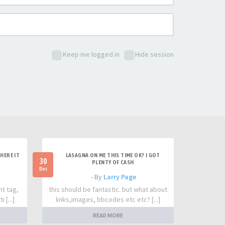
Keep me logged in
Hide session
HERE IT
LASAGNA ON ME THIS TIME OK? I GOT
30
PLENTY OF CASH
Dec
- By
Larry Page
nt tag,
this should be fantastic. but what about
 [...]
links,images, bbcodes etc etc? [...]
READ MORE