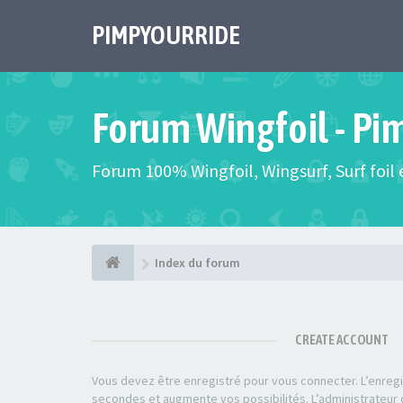
PIMPYOURRIDE
Forum Wingfoil - Pi
Forum 100% Wingfoil, Wingsurf, Surf foil e
Index du forum
CREATE ACCOUNT
Vous devez être enregistré pour vous connecter. L’enre
secondes et augmente vos possibilités. L’administrateu