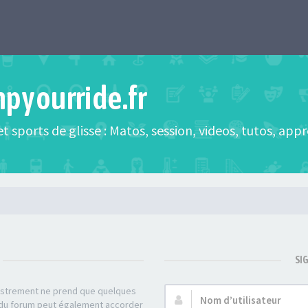
mpyourride.fr
t sports de glisse : Matos, session, videos, tutos, app
SI
gistrement ne prend que quelques
Nom
r du forum peut également accorder