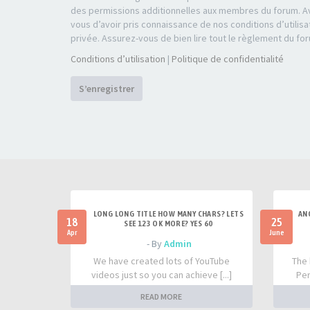
des permissions additionnelles aux membres du forum. Av
vous d’avoir pris connaissance de nos conditions d’utilisa
privée. Assurez-vous de bien lire tout le règlement du fo
Conditions d’utilisation
|
Politique de confidentialité
S’enregistrer
LONG LONG TITLE HOW MANY CHARS? LETS
AN
18
25
SEE 123 OK MORE? YES 60
Apr
June
- By
Admin
We have created lots of YouTube
The 
videos just so you can achieve [...]
Per
READ MORE