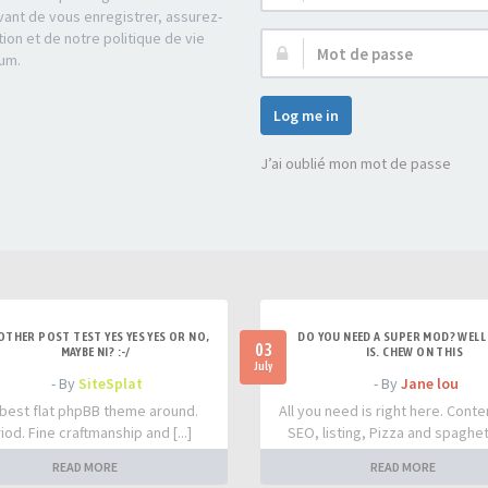
d’utilisateur :
ant de vous enregistrer, assurez-
tion et de notre politique de vie
Mot
rum.
de
passe :
Log me in
J’ai oublié mon mot de passe
OTHER POST TEST YES YES YES OR NO,
DO YOU NEED A SUPER MOD? WELL 
03
MAYBE NI? :-/
IS. CHEW ON THIS
July
- By
SiteSplat
- By
Jane lou
best flat phpBB theme around.
All you need is right here. Conte
iod. Fine craftmanship and [...]
SEO, listing, Pizza and spaghetti
READ MORE
READ MORE