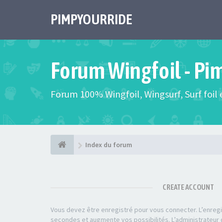
PIMPYOURRIDE
Forum Wingfoil - Pi
Forum 100% Wingfoil, Wingsurf, Surf foil e
Index du forum
CREATE ACCOUNT
Vous devez être enregistré pour vous connecter. L’enre
secondes et augmente vos possibilités. L’administrateu