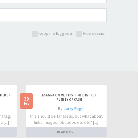
Keep me logged in
Hide session
HERE IT
LASAGNA ON ME THIS TIME OK? I GOT
30
PLENTY OF CASH
Dec
- By
Larry Page
nt tag,
this should be fantastic. but what about
 [...]
links,images, bbcodes etc etc? [...]
READ MORE