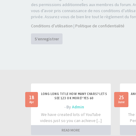
des permissions additionnelles aux membres du forum. Av
vous d’avoir pris connaissance de nos conditions d’utilisa
privée. Assurez-vous de bien lire tout le règlement du fo
Conditions d’utilisation
|
Politique de confidentialité
S’enregistrer
LONG LONG TITLE HOW MANY CHARS? LETS
AN
18
25
SEE 123 OK MORE? YES 60
Apr
June
- By
Admin
We have created lots of YouTube
The 
videos just so you can achieve [...]
Per
READ MORE