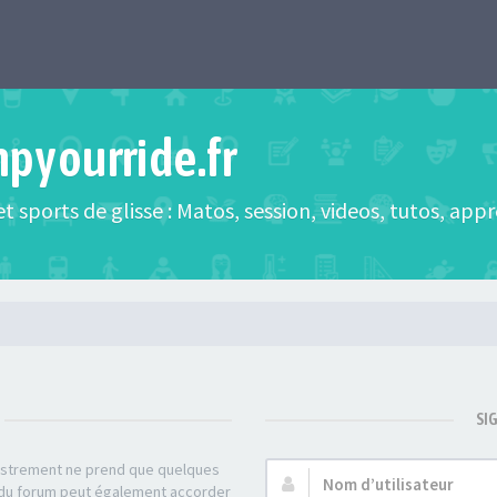
mpyourride.fr
t sports de glisse : Matos, session, videos, tutos, app
SI
gistrement ne prend que quelques
Nom
r du forum peut également accorder