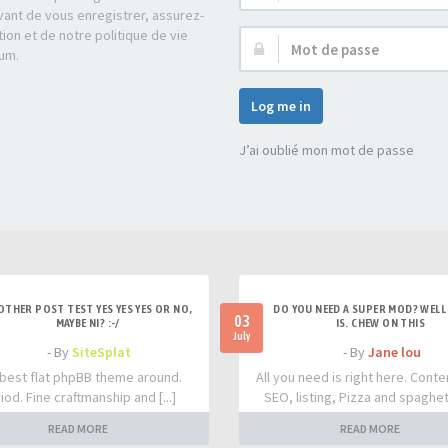
d’utilisateur :
ant de vous enregistrer, assurez-
tion et de notre politique de vie
Mot
rum.
de
passe :
Log me in
J’ai oublié mon mot de passe
OTHER POST TEST YES YES YES OR NO,
DO YOU NEED A SUPER MOD? WELL 
03
MAYBE NI? :-/
IS. CHEW ON THIS
July
- By
SiteSplat
- By
Jane lou
best flat phpBB theme around.
All you need is right here. Conte
iod. Fine craftmanship and [...]
SEO, listing, Pizza and spaghetti
READ MORE
READ MORE