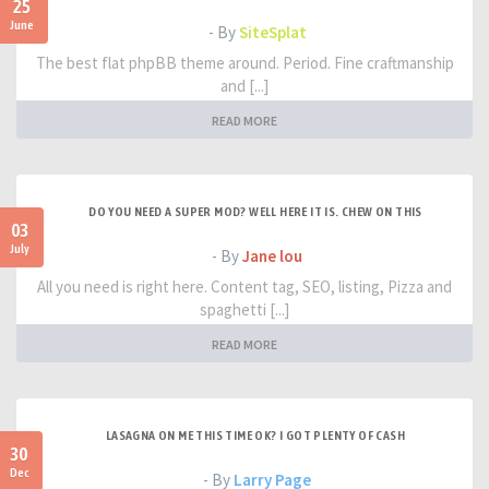
25
June
- By
SiteSplat
The best flat phpBB theme around. Period. Fine craftmanship
and [...]
READ MORE
DO YOU NEED A SUPER MOD? WELL HERE IT IS. CHEW ON THIS
03
July
- By
Jane lou
All you need is right here. Content tag, SEO, listing, Pizza and
spaghetti [...]
READ MORE
LASAGNA ON ME THIS TIME OK? I GOT PLENTY OF CASH
30
Dec
- By
Larry Page