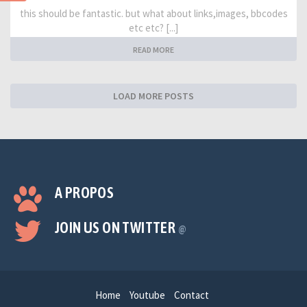
this should be fantastic. but what about links,images, bbcodes
etc etc? [...]
READ MORE
LOAD MORE POSTS
A PROPOS
JOIN US ON TWITTER
@
Home
Youtube
Contact