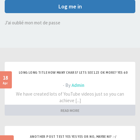
Log me in
J’ai oublié mon mot de passe
LONG LONG TITLE HOW MANY CHARS? LETS SEE 123 OK MORE? YES 60
18
Apr
- By
Admin
We have created lots of YouTube videos just so you can
achieve [...]
READ MORE
ANOTHER POST TEST YES YES YES OR NO, MAYBE NI? :-/