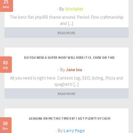
25
June
- By
SiteSplat
The best flat phpBB theme around. Period. Fine craftmanship
and [...]
READ MORE
DO YOU NEED A SUPER MOD? WELL HERE IT IS. CHEW ON THIS
03
July
- By
Jane lou
All you need is right here. Content tag, SEO, listing, Pizza and
spaghetti [...]
READ MORE
LASAGNA ON ME THIS TIME OK? I GOT PLENTY OF CASH
30
Dec
- By
Larry Page