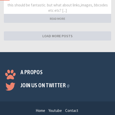
this should be fantastic. but what about links,images, bbcodes
etc etc? [...]
READ MORE
LOAD MORE POSTS
A PROPOS
JOIN US ON TWITTER
@
Home
Youtube
Contact