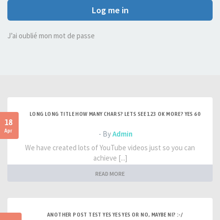
Log me in
J’ai oublié mon mot de passe
LONG LONG TITLE HOW MANY CHARS? LETS SEE 123 OK MORE? YES 60
18
Apr
- By
Admin
We have created lots of YouTube videos just so you can
achieve [...]
READ MORE
ANOTHER POST TEST YES YES YES OR NO, MAYBE NI? :-/