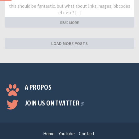
this should be fantastic. but what about links,images, bbcodes
etc etc? [...]
READ MORE
LOAD MORE POSTS
A PROPOS
JOIN US ON TWITTER
@
Home
Youtube
Contact