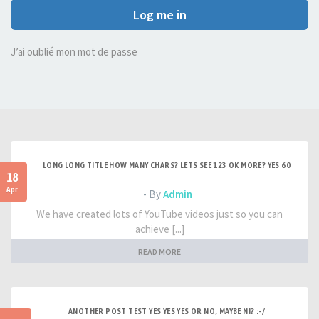
Log me in
J’ai oublié mon mot de passe
LONG LONG TITLE HOW MANY CHARS? LETS SEE 123 OK MORE? YES 60
18
Apr
- By
Admin
We have created lots of YouTube videos just so you can
achieve [...]
READ MORE
ANOTHER POST TEST YES YES YES OR NO, MAYBE NI? :-/