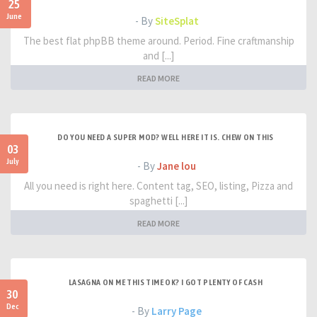
25
June
- By
SiteSplat
The best flat phpBB theme around. Period. Fine craftmanship
and [...]
READ MORE
DO YOU NEED A SUPER MOD? WELL HERE IT IS. CHEW ON THIS
03
July
- By
Jane lou
All you need is right here. Content tag, SEO, listing, Pizza and
spaghetti [...]
READ MORE
LASAGNA ON ME THIS TIME OK? I GOT PLENTY OF CASH
30
Dec
- By
Larry Page