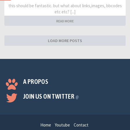
this should be fantastic. but what about links,images, bbcodes
etc etc? [...]
READ MORE
LOAD MORE POSTS
A PROPOS
JOIN US ON TWITTER
@
Home
Youtube
Contact