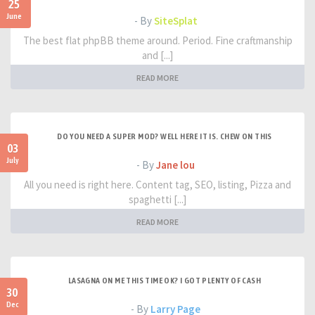
25
June
- By
SiteSplat
The best flat phpBB theme around. Period. Fine craftmanship
and [...]
READ MORE
DO YOU NEED A SUPER MOD? WELL HERE IT IS. CHEW ON THIS
03
July
- By
Jane lou
All you need is right here. Content tag, SEO, listing, Pizza and
spaghetti [...]
READ MORE
LASAGNA ON ME THIS TIME OK? I GOT PLENTY OF CASH
30
Dec
- By
Larry Page