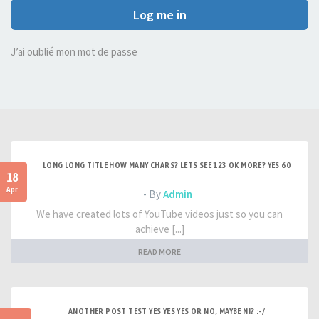
Log me in
J’ai oublié mon mot de passe
LONG LONG TITLE HOW MANY CHARS? LETS SEE 123 OK MORE? YES 60
18
Apr
- By
Admin
We have created lots of YouTube videos just so you can
achieve [...]
READ MORE
ANOTHER POST TEST YES YES YES OR NO, MAYBE NI? :-/