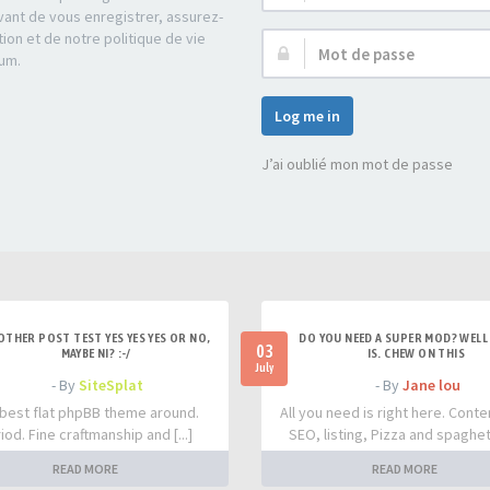
d’utilisateur :
ant de vous enregistrer, assurez-
tion et de notre politique de vie
Mot
rum.
de
passe :
Log me in
J’ai oublié mon mot de passe
OTHER POST TEST YES YES YES OR NO,
DO YOU NEED A SUPER MOD? WELL 
03
MAYBE NI? :-/
IS. CHEW ON THIS
July
- By
SiteSplat
- By
Jane lou
best flat phpBB theme around.
All you need is right here. Conte
iod. Fine craftmanship and [...]
SEO, listing, Pizza and spaghetti
READ MORE
READ MORE