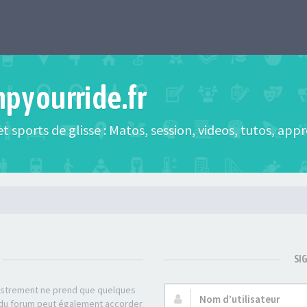
mpyourride.fr
t sports de glisse : Matos, session, videos, tutos, app
SI
gistrement ne prend que quelques
Nom
r du forum peut également accorder