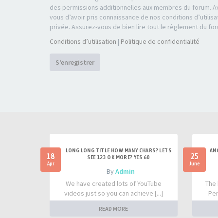
des permissions additionnelles aux membres du forum. Av
vous d’avoir pris connaissance de nos conditions d’utilisa
privée. Assurez-vous de bien lire tout le règlement du fo
Conditions d’utilisation
|
Politique de confidentialité
S’enregistrer
LONG LONG TITLE HOW MANY CHARS? LETS
AN
18
25
SEE 123 OK MORE? YES 60
Apr
June
- By
Admin
We have created lots of YouTube
The 
videos just so you can achieve [...]
Per
READ MORE