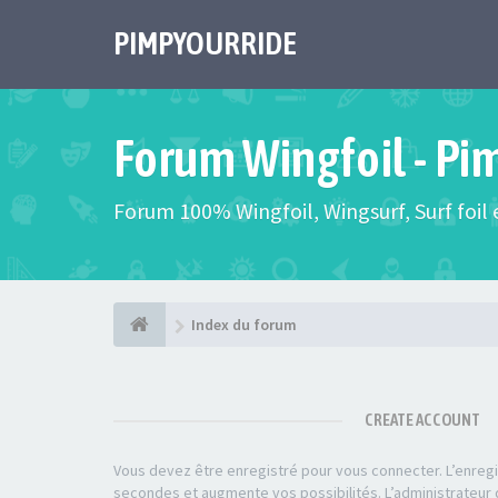
PIMPYOURRIDE
Forum Wingfoil - Pi
Forum 100% Wingfoil, Wingsurf, Surf foil e
Index du forum
CREATE ACCOUNT
Vous devez être enregistré pour vous connecter. L’enre
secondes et augmente vos possibilités. L’administrateu