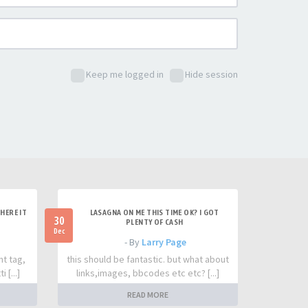
Keep me logged in
Hide session
HERE IT
LASAGNA ON ME THIS TIME OK? I GOT
30
PLENTY OF CASH
Dec
- By
Larry Page
nt tag,
this should be fantastic. but what about
 [...]
links,images, bbcodes etc etc? [...]
READ MORE