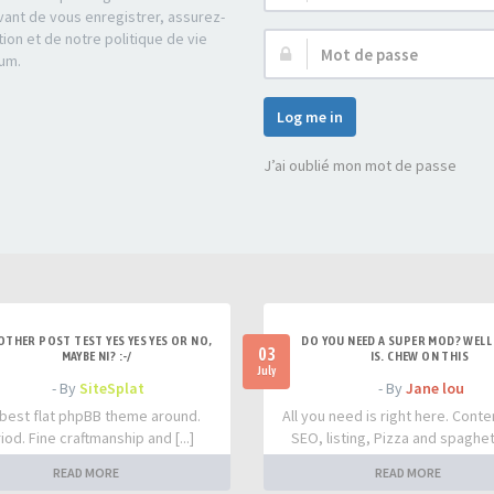
d’utilisateur :
ant de vous enregistrer, assurez-
tion et de notre politique de vie
Mot
rum.
de
passe :
Log me in
J’ai oublié mon mot de passe
OTHER POST TEST YES YES YES OR NO,
DO YOU NEED A SUPER MOD? WELL 
03
MAYBE NI? :-/
IS. CHEW ON THIS
July
- By
SiteSplat
- By
Jane lou
best flat phpBB theme around.
All you need is right here. Conte
iod. Fine craftmanship and [...]
SEO, listing, Pizza and spaghetti
READ MORE
READ MORE