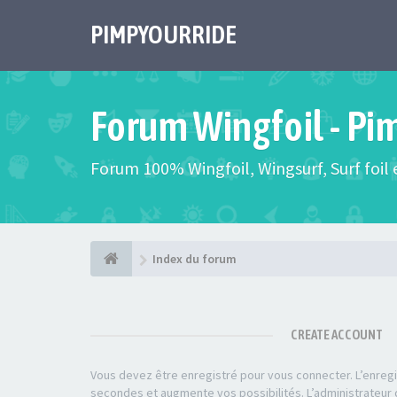
PIMPYOURRIDE
Forum Wingfoil - Pi
Forum 100% Wingfoil, Wingsurf, Surf foil e
Index du forum
CREATE ACCOUNT
Vous devez être enregistré pour vous connecter. L’enre
secondes et augmente vos possibilités. L’administrateu