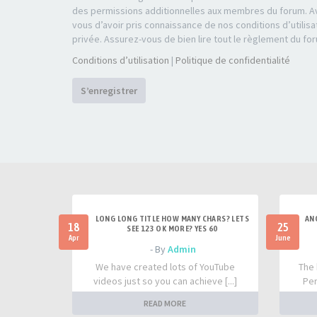
des permissions additionnelles aux membres du forum. Av
vous d’avoir pris connaissance de nos conditions d’utilisa
privée. Assurez-vous de bien lire tout le règlement du fo
Conditions d’utilisation
|
Politique de confidentialité
S’enregistrer
LONG LONG TITLE HOW MANY CHARS? LETS
AN
18
25
SEE 123 OK MORE? YES 60
Apr
June
- By
Admin
We have created lots of YouTube
The 
videos just so you can achieve [...]
Per
READ MORE