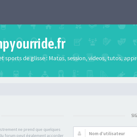
mpyourride.fr
t sports de glisse : Matos, session, videos, tutos, app
SI
gistrement ne prend que quelques
Nom
r du forum peut également accorder