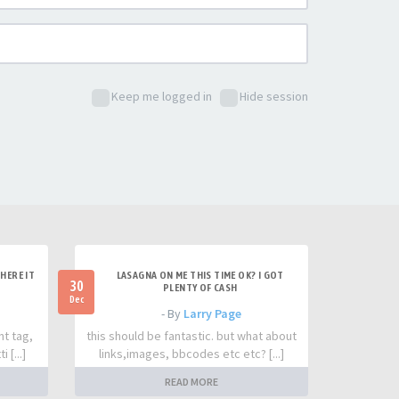
Keep me logged in
Hide session
HERE IT
LASAGNA ON ME THIS TIME OK? I GOT
30
PLENTY OF CASH
Dec
- By
Larry Page
nt tag,
this should be fantastic. but what about
 [...]
links,images, bbcodes etc etc? [...]
READ MORE