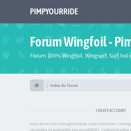
PIMPYOURRIDE
Forum Wingfoil - Pi
Forum 100% Wingfoil, Wingsurf, Surf foil e
Index du forum
CREATE ACCOUNT
Vous devez être enregistré pour vous connecter. L’enre
secondes et augmente vos possibilités. L’administrateu