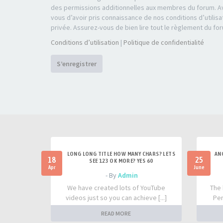
des permissions additionnelles aux membres du forum. Av
vous d’avoir pris connaissance de nos conditions d’utilisa
privée. Assurez-vous de bien lire tout le règlement du fo
Conditions d’utilisation
|
Politique de confidentialité
S’enregistrer
LONG LONG TITLE HOW MANY CHARS? LETS
AN
18
25
SEE 123 OK MORE? YES 60
Apr
June
- By
Admin
We have created lots of YouTube
The 
videos just so you can achieve [...]
Per
READ MORE