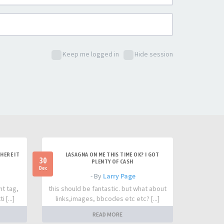
Keep me logged in
Hide session
HERE IT
LASAGNA ON ME THIS TIME OK? I GOT
30
PLENTY OF CASH
Dec
- By
Larry Page
nt tag,
this should be fantastic. but what about
 [...]
links,images, bbcodes etc etc? [...]
READ MORE