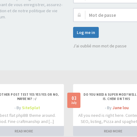
d’utilisateur :
ant de vous enregistrer, assurez-
tion et de notre politique de vie
Mot
rum.
de
passe :
Log me in
J’ai oublié mon mot de passe
OTHER POST TEST YES YES YES OR NO,
DO YOU NEED A SUPER MOD? WELL 
03
MAYBE NI? :-/
IS. CHEW ON THIS
July
- By
SiteSplat
- By
Jane lou
best flat phpBB theme around.
All you need is right here. Conte
iod. Fine craftmanship and [...]
SEO, listing, Pizza and spaghetti
READ MORE
READ MORE