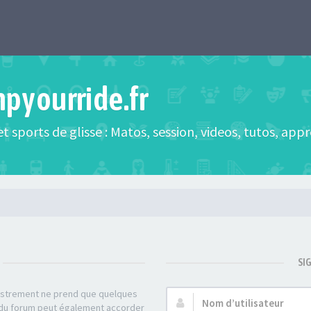
mpyourride.fr
t sports de glisse : Matos, session, videos, tutos, app
SI
gistrement ne prend que quelques
Nom
r du forum peut également accorder