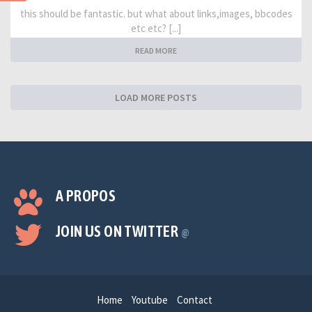
this should be fantastic. but what about links,images, bbcodes
etc etc? [...]
READ MORE
LOAD MORE POSTS
A PROPOS
JOIN US ON TWITTER
@
Home
Youtube
Contact