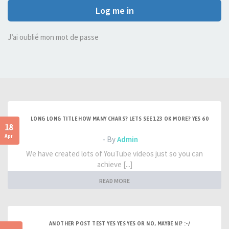
Log me in
J’ai oublié mon mot de passe
LONG LONG TITLE HOW MANY CHARS? LETS SEE 123 OK MORE? YES 60
18
Apr
- By
Admin
We have created lots of YouTube videos just so you can
achieve [...]
READ MORE
ANOTHER POST TEST YES YES YES OR NO, MAYBE NI? :-/