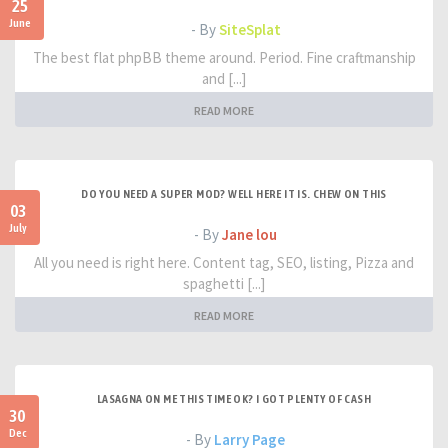
25
June
- By
SiteSplat
The best flat phpBB theme around. Period. Fine craftmanship
and [...]
READ MORE
DO YOU NEED A SUPER MOD? WELL HERE IT IS. CHEW ON THIS
03
July
- By
Jane lou
All you need is right here. Content tag, SEO, listing, Pizza and
spaghetti [...]
READ MORE
LASAGNA ON ME THIS TIME OK? I GOT PLENTY OF CASH
30
Dec
- By
Larry Page