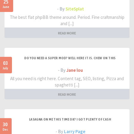
25
June
- By
SiteSplat
The best flat phpBB theme around. Period. Fine craftmanship
and [...]
READ MORE
DO YOU NEED A SUPER MOD? WELL HERE IT IS. CHEW ON THIS
03
July
- By
Jane lou
All you need is right here. Content tag, SEO, listing, Pizza and
spaghetti [...]
READ MORE
LASAGNA ON ME THIS TIME OK? I GOT PLENTY OF CASH
30
Dec
- By
Larry Page