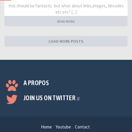
this should be fantastic. but what about links,images, bbcodes
etc etc? [...]
READ MORE
LOAD MORE POSTS
A PROPOS
JOIN US ON TWITTER
@
Home
Youtube
Contact