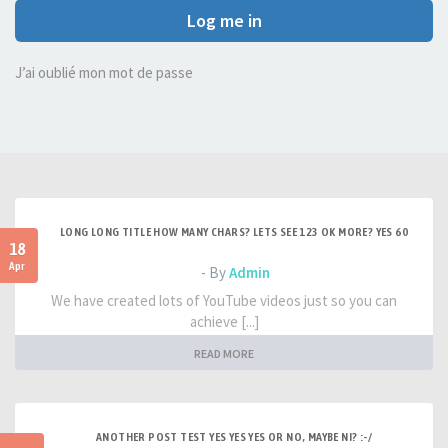
Log me in
J’ai oublié mon mot de passe
LONG LONG TITLE HOW MANY CHARS? LETS SEE 123 OK MORE? YES 60
18
Apr
- By
Admin
We have created lots of YouTube videos just so you can
achieve [...]
READ MORE
ANOTHER POST TEST YES YES YES OR NO, MAYBE NI? :-/