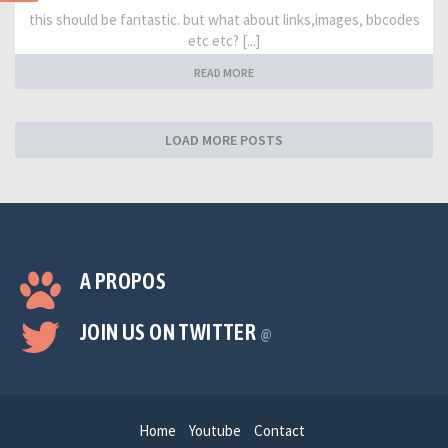
this should be fantastic. but what about links,images, bbcodes
etc etc? [...]
READ MORE
LOAD MORE POSTS
A PROPOS
JOIN US ON TWITTER
@
Home
Youtube
Contact