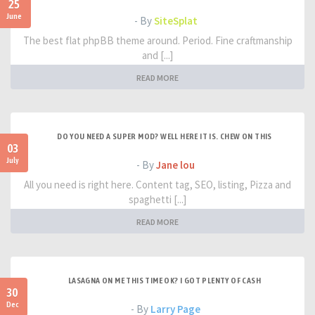
25
June
- By
SiteSplat
The best flat phpBB theme around. Period. Fine craftmanship
and [...]
READ MORE
DO YOU NEED A SUPER MOD? WELL HERE IT IS. CHEW ON THIS
03
July
- By
Jane lou
All you need is right here. Content tag, SEO, listing, Pizza and
spaghetti [...]
READ MORE
LASAGNA ON ME THIS TIME OK? I GOT PLENTY OF CASH
30
Dec
- By
Larry Page