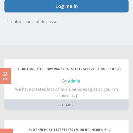
Log me in
J’ai oublié mon mot de passe
LONG LONG TITLE HOW MANY CHARS? LETS SEE 123 OK MORE? YES 60
18
Apr
- By
Admin
We have created lots of YouTube videos just so you can
achieve [...]
READ MORE
ANOTHER POST TEST YES YES YES OR NO, MAYBE NI? :-/