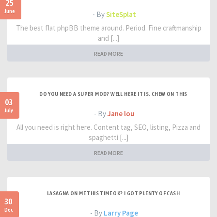
25
June
- By
SiteSplat
The best flat phpBB theme around. Period. Fine craftmanship
and [...]
READ MORE
DO YOU NEED A SUPER MOD? WELL HERE IT IS. CHEW ON THIS
03
July
- By
Jane lou
All you need is right here. Content tag, SEO, listing, Pizza and
spaghetti [...]
READ MORE
LASAGNA ON ME THIS TIME OK? I GOT PLENTY OF CASH
30
Dec
- By
Larry Page