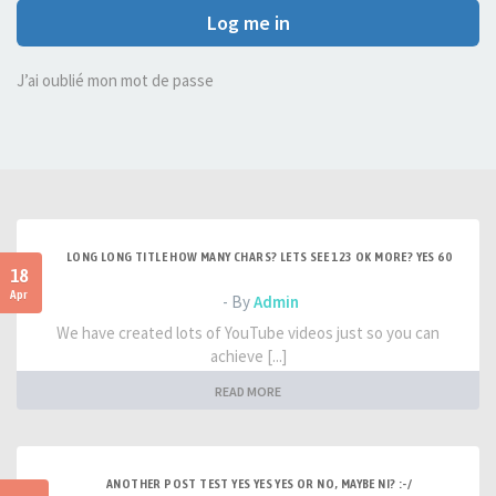
Log me in
J’ai oublié mon mot de passe
LONG LONG TITLE HOW MANY CHARS? LETS SEE 123 OK MORE? YES 60
18
Apr
- By
Admin
We have created lots of YouTube videos just so you can
achieve [...]
READ MORE
ANOTHER POST TEST YES YES YES OR NO, MAYBE NI? :-/