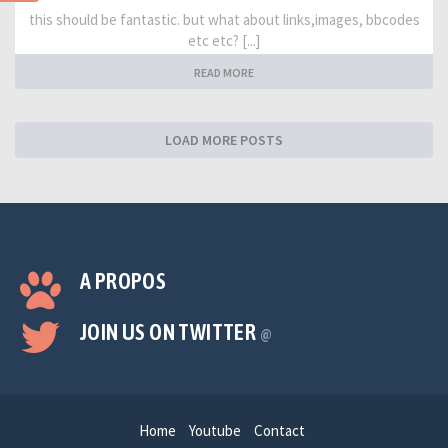
this should be fantastic. but what about links,images, bbcodes
etc etc? [...]
READ MORE
LOAD MORE POSTS
A PROPOS
JOIN US ON TWITTER
@
Home
Youtube
Contact