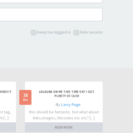
Keep me logged in
Hide session
HERE IT
LASAGNA ON ME THIS TIME OK? I GOT
30
PLENTY OF CASH
Dec
- By
Larry Page
nt tag,
this should be fantastic. but what about
 [...]
links,images, bbcodes etc etc? [...]
READ MORE