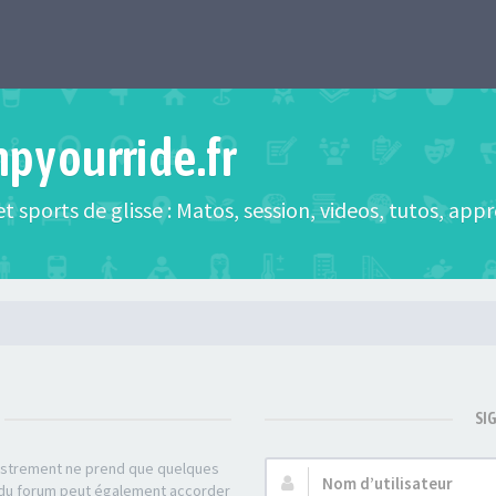
mpyourride.fr
t sports de glisse : Matos, session, videos, tutos, app
SI
gistrement ne prend que quelques
Nom
r du forum peut également accorder