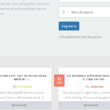
d’utilisateur :
ant de vous enregistrer, assurez-
tion et de notre politique de vie
Mot
rum.
de
passe :
Log me in
J’ai oublié mon mot de passe
OTHER POST TEST YES YES YES OR NO,
DO YOU NEED A SUPER MOD? WELL 
03
MAYBE NI? :-/
IS. CHEW ON THIS
July
- By
SiteSplat
- By
Jane lou
best flat phpBB theme around.
All you need is right here. Conte
iod. Fine craftmanship and [...]
SEO, listing, Pizza and spaghetti
READ MORE
READ MORE