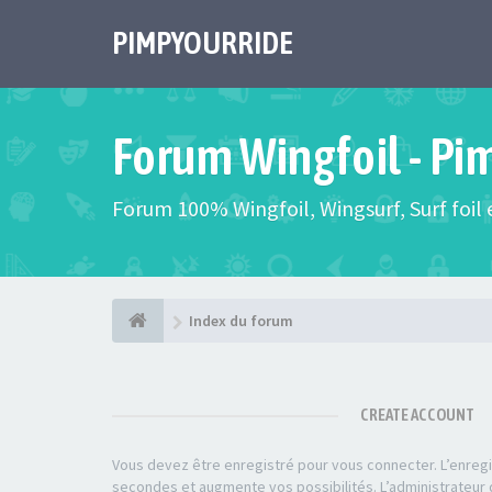
PIMPYOURRIDE
Forum Wingfoil - Pi
Forum 100% Wingfoil, Wingsurf, Surf foil e
Index du forum
CREATE ACCOUNT
Vous devez être enregistré pour vous connecter. L’enre
secondes et augmente vos possibilités. L’administrateu