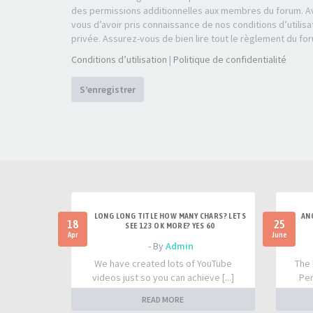
des permissions additionnelles aux membres du forum. Av
vous d’avoir pris connaissance de nos conditions d’utilisa
privée. Assurez-vous de bien lire tout le règlement du fo
Conditions d’utilisation
|
Politique de confidentialité
S’enregistrer
LONG LONG TITLE HOW MANY CHARS? LETS
AN
18
25
SEE 123 OK MORE? YES 60
Apr
June
- By
Admin
We have created lots of YouTube
The 
videos just so you can achieve [...]
Per
READ MORE