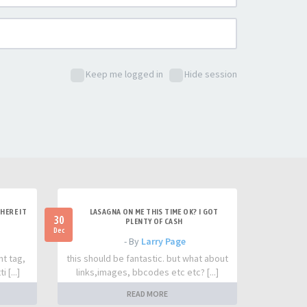
Keep me logged in
Hide session
HERE IT
LASAGNA ON ME THIS TIME OK? I GOT
30
PLENTY OF CASH
Dec
- By
Larry Page
nt tag,
this should be fantastic. but what about
 [...]
links,images, bbcodes etc etc? [...]
READ MORE