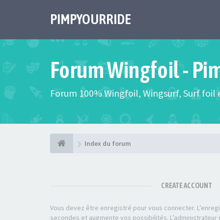
PIMPYOURRIDE
Forum Wingfoil - Pi
Forum 100% Wingfoil, Wingsurf, Surf foil e
Index du forum
CREATE ACCOUNT
Vous devez être enregistré pour vous connecter. L’enre
secondes et augmente vos possibilités. L’administrateu