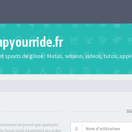
mpyourride.fr
t sports de glisse : Matos, session, videos, tutos, app
SI
gistrement ne prend que quelques
Nom
r du forum peut également accorder