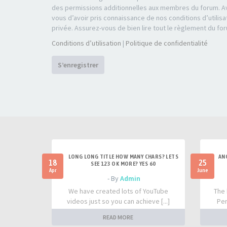
des permissions additionnelles aux membres du forum. Av
vous d’avoir pris connaissance de nos conditions d’utilisa
privée. Assurez-vous de bien lire tout le règlement du fo
Conditions d’utilisation
|
Politique de confidentialité
S’enregistrer
LONG LONG TITLE HOW MANY CHARS? LETS
AN
18
25
SEE 123 OK MORE? YES 60
Apr
June
- By
Admin
We have created lots of YouTube
The 
videos just so you can achieve [...]
Per
READ MORE