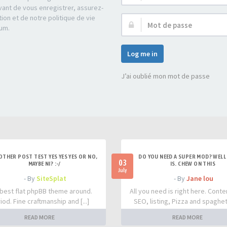
d’utilisateur :
ant de vous enregistrer, assurez-
tion et de notre politique de vie
Mot
rum.
de
passe :
Log me in
J’ai oublié mon mot de passe
OTHER POST TEST YES YES YES OR NO,
DO YOU NEED A SUPER MOD? WELL 
03
MAYBE NI? :-/
IS. CHEW ON THIS
July
- By
SiteSplat
- By
Jane lou
best flat phpBB theme around.
All you need is right here. Conte
iod. Fine craftmanship and [...]
SEO, listing, Pizza and spaghetti
READ MORE
READ MORE