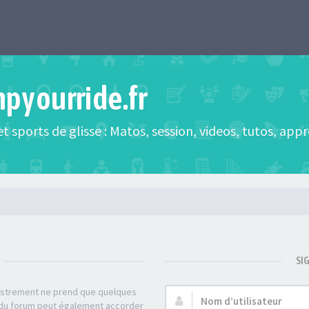
mpyourride.fr
t sports de glisse : Matos, session, videos, tutos, app
SI
gistrement ne prend que quelques
Nom
r du forum peut également accorder