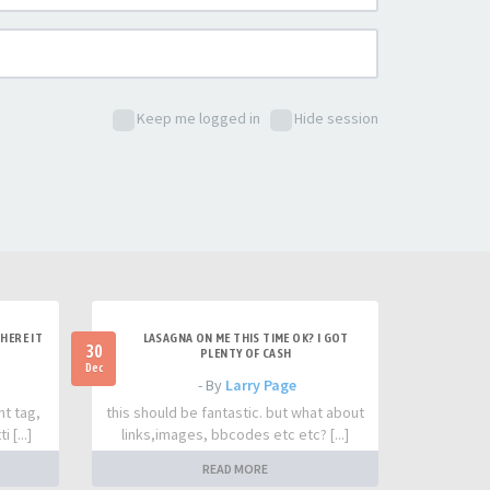
Keep me logged in
Hide session
HERE IT
LASAGNA ON ME THIS TIME OK? I GOT
30
PLENTY OF CASH
Dec
- By
Larry Page
nt tag,
this should be fantastic. but what about
 [...]
links,images, bbcodes etc etc? [...]
READ MORE