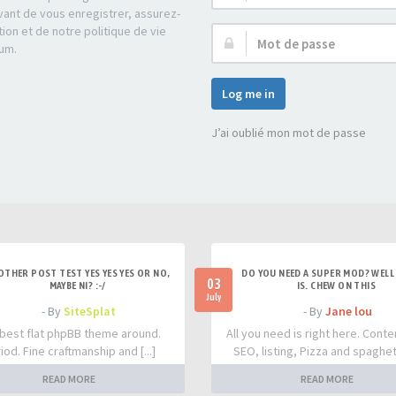
d’utilisateur :
ant de vous enregistrer, assurez-
tion et de notre politique de vie
Mot
rum.
de
passe :
Log me in
J’ai oublié mon mot de passe
OTHER POST TEST YES YES YES OR NO,
DO YOU NEED A SUPER MOD? WELL 
03
MAYBE NI? :-/
IS. CHEW ON THIS
July
- By
SiteSplat
- By
Jane lou
best flat phpBB theme around.
All you need is right here. Conte
iod. Fine craftmanship and [...]
SEO, listing, Pizza and spaghetti
READ MORE
READ MORE