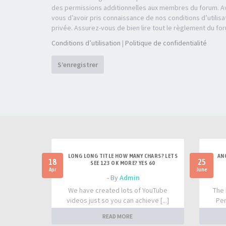
des permissions additionnelles aux membres du forum. Av
vous d’avoir pris connaissance de nos conditions d’utilisa
privée. Assurez-vous de bien lire tout le règlement du fo
Conditions d’utilisation
|
Politique de confidentialité
S’enregistrer
LONG LONG TITLE HOW MANY CHARS? LETS
AN
18
25
SEE 123 OK MORE? YES 60
Apr
June
- By
Admin
We have created lots of YouTube
The 
videos just so you can achieve [...]
Per
READ MORE