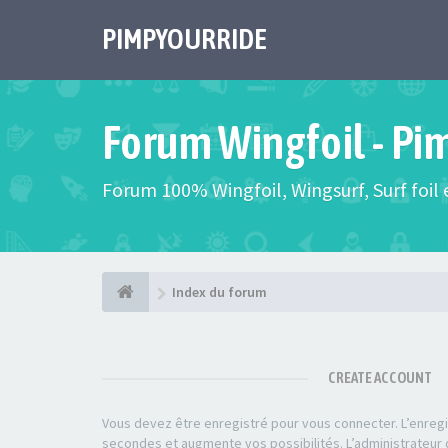
PIMPYOURRIDE
Forum Wingfoil - Pi
Forum 100% Wingfoil, Wingsurf, Surf foil e
Index du forum
CREATE ACCOUNT
Vous devez être enregistré pour vous connecter. L’enre
secondes et augmente vos possibilités. L’administrateu