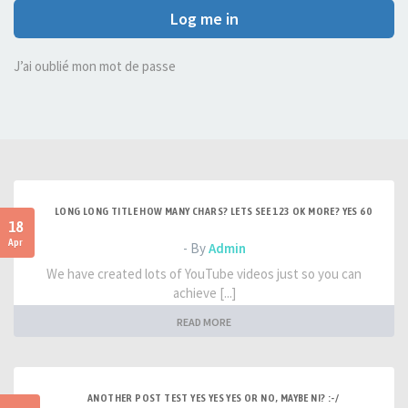
Log me in
J’ai oublié mon mot de passe
LONG LONG TITLE HOW MANY CHARS? LETS SEE 123 OK MORE? YES 60
18
Apr
- By
Admin
We have created lots of YouTube videos just so you can
achieve [...]
READ MORE
ANOTHER POST TEST YES YES YES OR NO, MAYBE NI? :-/