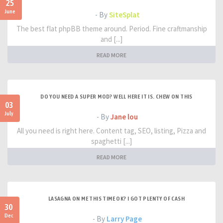
25
June
- By
SiteSplat
The best flat phpBB theme around. Period. Fine craftmanship
and [...]
READ MORE
DO YOU NEED A SUPER MOD? WELL HERE IT IS. CHEW ON THIS
03
July
- By
Jane lou
All you need is right here. Content tag, SEO, listing, Pizza and
spaghetti [...]
READ MORE
LASAGNA ON ME THIS TIME OK? I GOT PLENTY OF CASH
30
Dec
- By
Larry Page