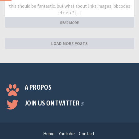
this should be fantastic. but what about links,images, bbcodes
etc etc? [...]
READ MORE
LOAD MORE POSTS
A PROPOS
JOIN US ON TWITTER
@
Home
Youtube
Contact