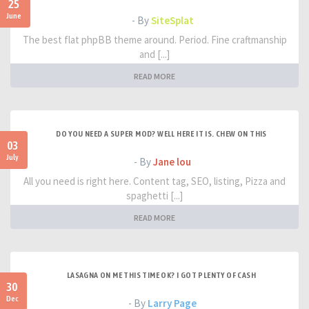
25
June
- By
SiteSplat
The best flat phpBB theme around. Period. Fine craftmanship
and [...]
READ MORE
DO YOU NEED A SUPER MOD? WELL HERE IT IS. CHEW ON THIS
03
July
- By
Jane lou
All you need is right here. Content tag, SEO, listing, Pizza and
spaghetti [...]
READ MORE
LASAGNA ON ME THIS TIME OK? I GOT PLENTY OF CASH
30
Dec
- By
Larry Page