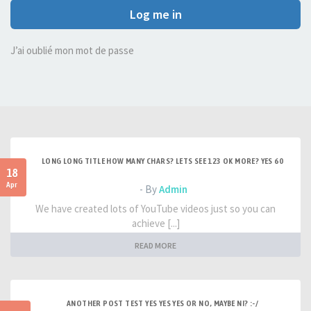
Log me in
J’ai oublié mon mot de passe
LONG LONG TITLE HOW MANY CHARS? LETS SEE 123 OK MORE? YES 60
18
Apr
- By
Admin
We have created lots of YouTube videos just so you can
achieve [...]
READ MORE
ANOTHER POST TEST YES YES YES OR NO, MAYBE NI? :-/