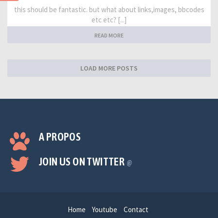
this should be fantastic. but what about links,images, bbcodes
etc etc? [...]
READ MORE
LOAD MORE POSTS
A PROPOS
JOIN US ON TWITTER
@
Home
Youtube
Contact