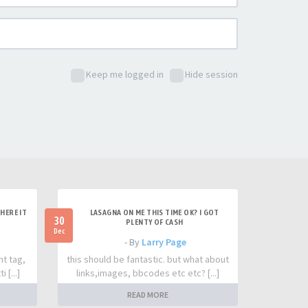
Keep me logged in
Hide session
HERE IT
LASAGNA ON ME THIS TIME OK? I GOT
30
PLENTY OF CASH
Dec
- By
Larry Page
nt tag,
this should be fantastic. but what about
 [...]
links,images, bbcodes etc etc? [...]
READ MORE