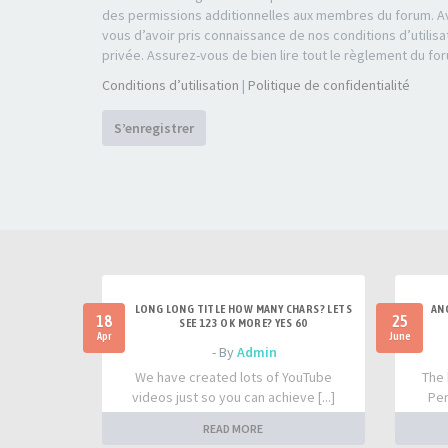
des permissions additionnelles aux membres du forum. Av
vous d’avoir pris connaissance de nos conditions d’utilisa
privée. Assurez-vous de bien lire tout le règlement du fo
Conditions d’utilisation
|
Politique de confidentialité
S’enregistrer
LONG LONG TITLE HOW MANY CHARS? LETS
AN
18
25
SEE 123 OK MORE? YES 60
Apr
June
- By
Admin
We have created lots of YouTube
The 
videos just so you can achieve [...]
Per
READ MORE