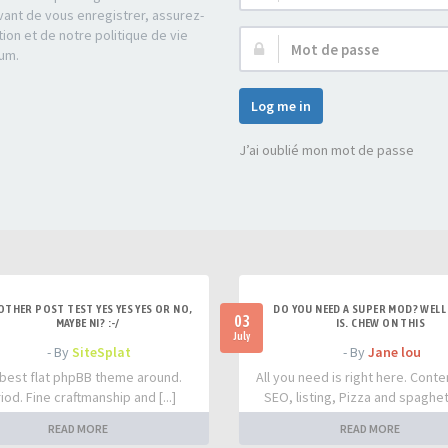
d’utilisateur :
ant de vous enregistrer, assurez-
tion et de notre politique de vie
Mot
rum.
de
passe :
Log me in
J’ai oublié mon mot de passe
OTHER POST TEST YES YES YES OR NO,
DO YOU NEED A SUPER MOD? WELL 
03
MAYBE NI? :-/
IS. CHEW ON THIS
July
- By
SiteSplat
- By
Jane lou
best flat phpBB theme around.
All you need is right here. Conte
iod. Fine craftmanship and [...]
SEO, listing, Pizza and spaghetti
READ MORE
READ MORE