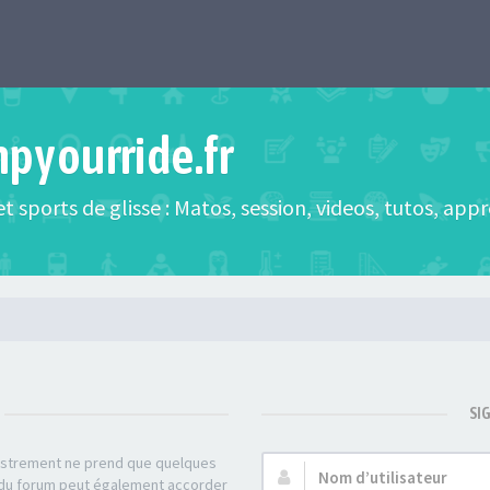
mpyourride.fr
t sports de glisse : Matos, session, videos, tutos, app
SI
gistrement ne prend que quelques
Nom
r du forum peut également accorder