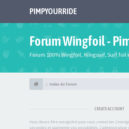
PIMPYOURRIDE
Forum Wingfoil - Pi
Forum 100% Wingfoil, Wingsurf, Surf foil e
Index du forum
CREATE ACCOUNT
Vous devez être enregistré pour vous connecter. L’enre
secondes et augmente vos possibilités. L’administrateu