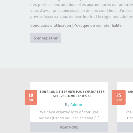
des permissions additionnelles aux membres du forum. Av
vous d’avoir pris connaissance de nos conditions d’utilisa
privée. Assurez-vous de bien lire tout le règlement du fo
Conditions d’utilisation
|
Politique de confidentialité
S’enregistrer
LONG LONG TITLE HOW MANY CHARS? LETS
AN
18
25
SEE 123 OK MORE? YES 60
Apr
June
- By
Admin
We have created lots of YouTube
The 
videos just so you can achieve [...]
Per
READ MORE