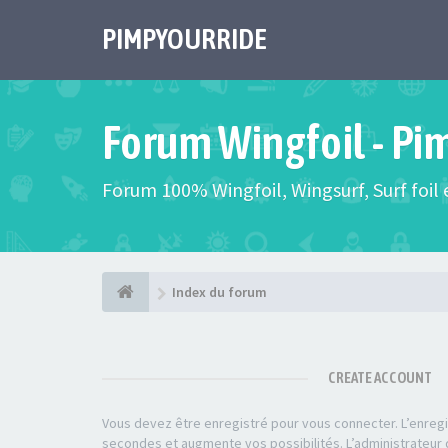
PIMPYOURRIDE
Forum Wingfoil - Pi
Forum 100% Wingfoil, Wingsurf, Surf foil e
Index du forum
CREATE ACCOUNT
Vous devez être enregistré pour vous connecter. L’enre
secondes et augmente vos possibilités. L’administrateu