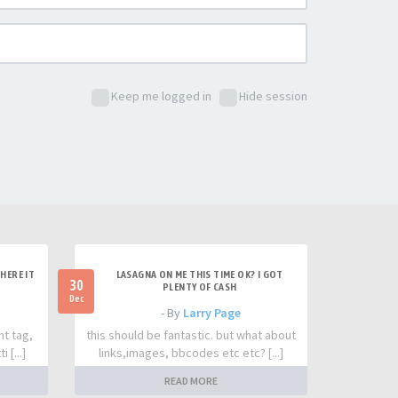
Keep me logged in
Hide session
HERE IT
LASAGNA ON ME THIS TIME OK? I GOT
30
PLENTY OF CASH
Dec
- By
Larry Page
nt tag,
this should be fantastic. but what about
 [...]
links,images, bbcodes etc etc? [...]
READ MORE