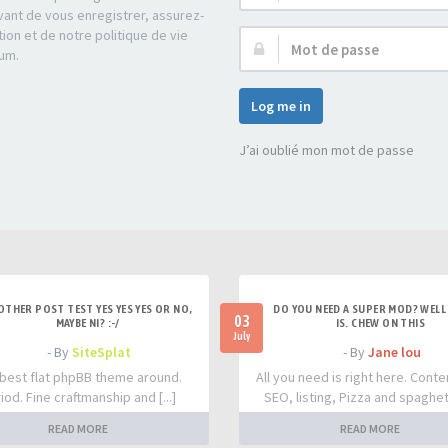
d’utilisateur :
ant de vous enregistrer, assurez-
tion et de notre politique de vie
Mot
rum.
de
passe :
Log me in
J’ai oublié mon mot de passe
OTHER POST TEST YES YES YES OR NO,
DO YOU NEED A SUPER MOD? WELL 
03
MAYBE NI? :-/
IS. CHEW ON THIS
July
- By
SiteSplat
- By
Jane lou
best flat phpBB theme around.
All you need is right here. Conte
iod. Fine craftmanship and [...]
SEO, listing, Pizza and spaghetti
READ MORE
READ MORE