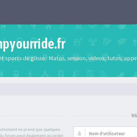
mpyourride.fr
t sports de glisse : Matos, session, videos, tutos, app
SI
gistrement ne prend que quelques
Nom
r du forum peut également accorder