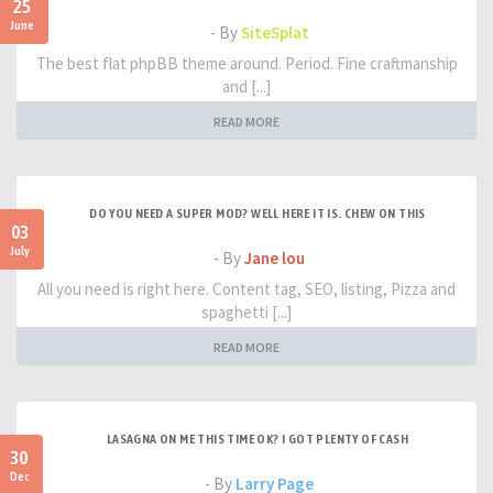
25
June
- By
SiteSplat
The best flat phpBB theme around. Period. Fine craftmanship
and [...]
READ MORE
DO YOU NEED A SUPER MOD? WELL HERE IT IS. CHEW ON THIS
03
July
- By
Jane lou
All you need is right here. Content tag, SEO, listing, Pizza and
spaghetti [...]
READ MORE
LASAGNA ON ME THIS TIME OK? I GOT PLENTY OF CASH
30
Dec
- By
Larry Page