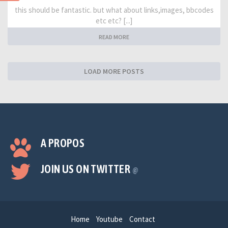
this should be fantastic. but what about links,images, bbcodes
etc etc? [...]
READ MORE
LOAD MORE POSTS
A PROPOS
JOIN US ON TWITTER
@
Home
Youtube
Contact