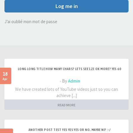
Log me in
J’ai oublié mon mot de passe
LONG LONG TITLE HOW MANY CHARS? LETS SEE 123 OK MORE? YES 60
18
Apr
- By
Admin
We have created lots of YouTube videos just so you can
achieve [...]
READ MORE
ANOTHER POST TEST YES YES YES OR NO, MAYBE NI? :-/