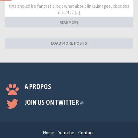
this should be fantastic. but what about links,images, bbcodes
etc etc? [...]
READ MORE
LOAD MORE POSTS
A PROPOS
JOIN US ON TWITTER
@
Home
Youtube
Contact