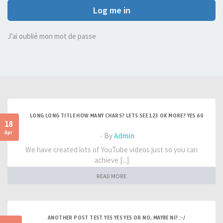
Log me in
J’ai oublié mon mot de passe
LONG LONG TITLE HOW MANY CHARS? LETS SEE 123 OK MORE? YES 60
18
Apr
- By
Admin
We have created lots of YouTube videos just so you can
achieve [...]
READ MORE
ANOTHER POST TEST YES YES YES OR NO, MAYBE NI? :-/