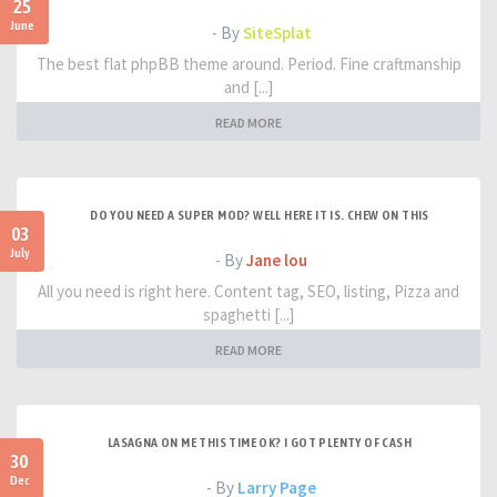
25
June
- By
SiteSplat
The best flat phpBB theme around. Period. Fine craftmanship
and [...]
READ MORE
DO YOU NEED A SUPER MOD? WELL HERE IT IS. CHEW ON THIS
03
July
- By
Jane lou
All you need is right here. Content tag, SEO, listing, Pizza and
spaghetti [...]
READ MORE
LASAGNA ON ME THIS TIME OK? I GOT PLENTY OF CASH
30
Dec
- By
Larry Page