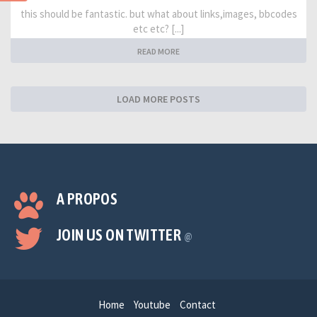
this should be fantastic. but what about links,images, bbcodes
etc etc? [...]
READ MORE
LOAD MORE POSTS
A PROPOS
JOIN US ON TWITTER
@
Home
Youtube
Contact