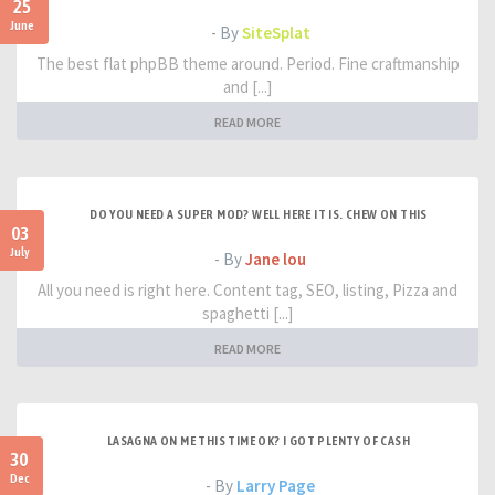
25
June
- By
SiteSplat
The best flat phpBB theme around. Period. Fine craftmanship
and [...]
READ MORE
DO YOU NEED A SUPER MOD? WELL HERE IT IS. CHEW ON THIS
03
July
- By
Jane lou
All you need is right here. Content tag, SEO, listing, Pizza and
spaghetti [...]
READ MORE
LASAGNA ON ME THIS TIME OK? I GOT PLENTY OF CASH
30
Dec
- By
Larry Page