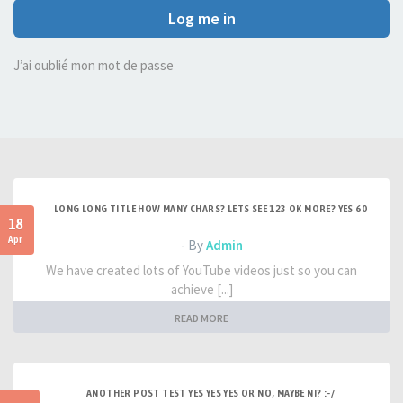
Log me in
J’ai oublié mon mot de passe
LONG LONG TITLE HOW MANY CHARS? LETS SEE 123 OK MORE? YES 60
18
Apr
- By
Admin
We have created lots of YouTube videos just so you can
achieve [...]
READ MORE
ANOTHER POST TEST YES YES YES OR NO, MAYBE NI? :-/