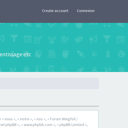
×
Create account
Connexion
rentissage etc
« nous », « notre », « nos », « Forum Wingfoil /
ogiciel phpBB », « www.phpbb.com », « phpBB Limited »,