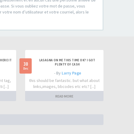
soigneusement et en aucun cas une personne affiliée de
passe. Si vous oubliez votre mot de passe, vous
votre nom d’utilisateur et votre courriel, alors le
HERE IT
LASAGNA ON ME THIS TIME OK? I GOT
30
PLENTY OF CASH
Dec
- By
Larry Page
nt tag,
this should be fantastic. but what about
 [...]
links,images, bbcodes etc etc? [...]
READ MORE