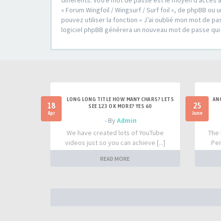
différents. Votre mot de passe est le moyen d’accès à
« Forum Wingfoil / Wingsurf / Surf foil », de phpBB o
pouvez utiliser la fonction « J’ai oublié mon mot de pa
logiciel phpBB générera un nouveau mot de passe qui
LONG LONG TITLE HOW MANY CHARS? LETS
AN
18
25
SEE 123 OK MORE? YES 60
Apr
June
- By
Admin
We have created lots of YouTube
The 
videos just so you can achieve [...]
Per
READ MORE