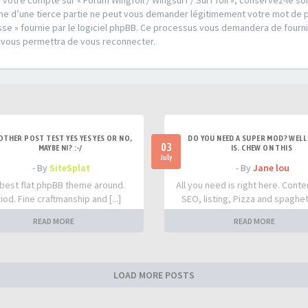
 votre compte sur « Forum Wingfoil / Wingsurf / Surf foil », conservez-le 
u une d’une tierce partie ne peut vous demander légitimement votre mot de 
sse » fournie par le logiciel phpBB. Ce processus vous demandera de fournir 
 vous permettra de vous reconnecter.
OTHER POST TEST YES YES YES OR NO,
DO YOU NEED A SUPER MOD? WELL 
03
MAYBE NI? :-/
IS. CHEW ON THIS
July
- By
SiteSplat
- By
Jane lou
best flat phpBB theme around.
All you need is right here. Conte
iod. Fine craftmanship and [...]
SEO, listing, Pizza and spaghetti
READ MORE
READ MORE
LOAD MORE POSTS