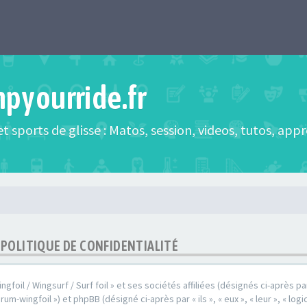
mpyourride.fr
t sports de glisse : Matos, session, videos, tutos, app
- POLITIQUE DE CONFIDENTIALITÉ
oil / Wingsurf / Surf foil » et ses sociétés affiliées (désignés ci-après par 
rum-wingfoil ») et phpBB (désigné ci-après par « ils », « eux », « leur », « l