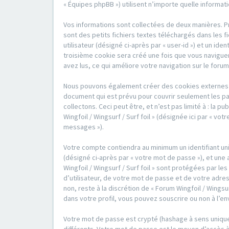
« Équipes phpBB ») utilisent n’importe quelle informat
Vos informations sont collectées de deux manières. Pre
sont des petits fichiers textes téléchargés dans les f
utilisateur (désigné ci-après par « user-id ») et un id
troisième cookie sera créé une fois que vous naviguerez
avez lus, ce qui améliore votre navigation sur le forum
Nous pouvons également créer des cookies externes au 
document qui est prévu pour couvrir seulement les pa
collectons. Ceci peut être, et n’est pas limité à : la 
Wingfoil / Wingsurf / Surf foil » (désignée ici par « 
messages »).
Votre compte contiendra au minimum un identifiant uni
(désigné ci-après par « votre mot de passe »), et une 
Wingfoil / Wingsurf / Surf foil » sont protégées par 
d’utilisateur, de votre mot de passe et de votre adress
non, reste à la discrétion de « Forum Wingfoil / Wingsu
dans votre profil, vous pouvez souscrire ou non à l’en
Votre mot de passe est crypté (hashage à sens unique)