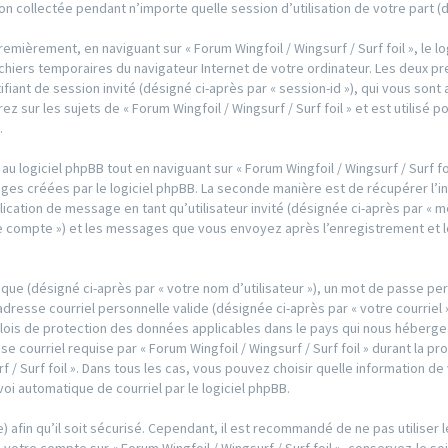
ion collectée pendant n’importe quelle session d’utilisation de votre part (
mièrement, en naviguant sur « Forum Wingfoil / Wingsurf / Surf foil », le l
ichiers temporaires du navigateur Internet de votre ordinateur. Les deux p
entifiant de session invité (désigné ci-après par « session-id »), qui vous so
 sur les sujets de « Forum Wingfoil / Wingsurf / Surf foil » et est utilisé p
.
logiciel phpBB tout en naviguant sur « Forum Wingfoil / Wingsurf / Surf foi
ges créées par le logiciel phpBB. La seconde manière est de récupérer l’
publication de message en tant qu’utilisateur invité (désignée ci-après par «
votre compte ») et les messages que vous envoyez après l’enregistrement et l
que (désigné ci-après par « votre nom d’utilisateur »), un mot de passe per
adresse courriel personnelle valide (désignée ci-après par « votre courriel
les lois de protection des données applicables dans le pays qui nous héber
e courriel requise par « Forum Wingfoil / Wingsurf / Surf foil » durant la p
rf / Surf foil ». Dans tous les cas, vous pouvez choisir quelle information 
voi automatique de courriel par le logiciel phpBB.
 afin qu’il soit sécurisé. Cependant, il est recommandé de ne pas utiliser