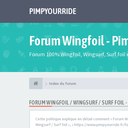
PIMPYOURRIDE
Forum Wingfoil - Pi
Forum 100% Wingfoil, Wingsurf, Surf foil e
Index du forum
FORUM WINGFOIL / WINGSURF / SURF FOIL 
Cette politique explique en détail comment « Forum Wingf
Wingsurf / Surf foil », « https://www.pimpyourride.fr/fo