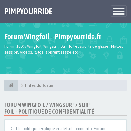
PIMPYOURRIDE
Toggle
Navigatio
Forum Wingfoil - Pimpyourride.fr
Forum 100% Wingfoil, Wingsurf, Surf foil et sports de glisse : Matos,
session, videos, tutos, apprentissage etc
Index du forum
FORUM WINGFOIL / WINGSURF / SURF
FOIL - POLITIQUE DE CONFIDENTIALITÉ
Cette politique explique en détail comment « Forum