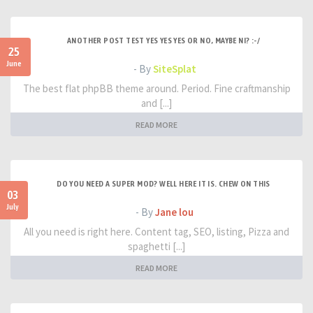
ANOTHER POST TEST YES YES YES OR NO, MAYBE NI? :-/
25
June
- By
SiteSplat
The best flat phpBB theme around. Period. Fine craftmanship
and [...]
READ MORE
DO YOU NEED A SUPER MOD? WELL HERE IT IS. CHEW ON THIS
03
July
- By
Jane lou
All you need is right here. Content tag, SEO, listing, Pizza and
spaghetti [...]
READ MORE