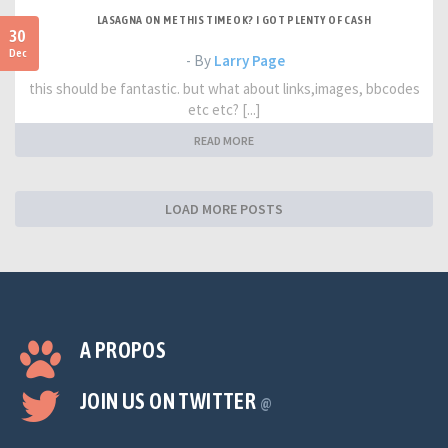
LASAGNA ON ME THIS TIME OK? I GOT PLENTY OF CASH
30
Dec
- By
Larry Page
this should be fantastic. but what about links,images, bbcodes
etc etc? [...]
READ MORE
LOAD MORE POSTS
A PROPOS
JOIN US ON TWITTER
@