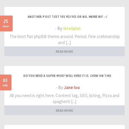
ANOTHER POST TEST YES YES YES OR NO, MAYBE NI? :-/
25
June
- By
SiteSplat
The best flat phpBB theme around. Period. Fine craftmanship
and [...]
READ MORE
DO YOU NEED A SUPER MOD? WELL HERE IT IS. CHEW ON THIS
03
July
- By
Jane lou
All you need is right here. Content tag, SEO, listing, Pizza and
spaghetti [...]
READ MORE