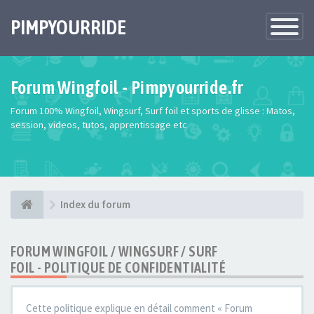
PIMPYOURRIDE
Toggle
Navigatio
Forum Wingfoil - Pimpyourride.fr
Forum 100% Wingfoil, Wingsurf, Surf foil et sports de glisse : Matos,
session, videos, tutos, apprentissage etc
Index du forum
FORUM WINGFOIL / WINGSURF / SURF
FOIL - POLITIQUE DE CONFIDENTIALITÉ
Cette politique explique en détail comment « Forum