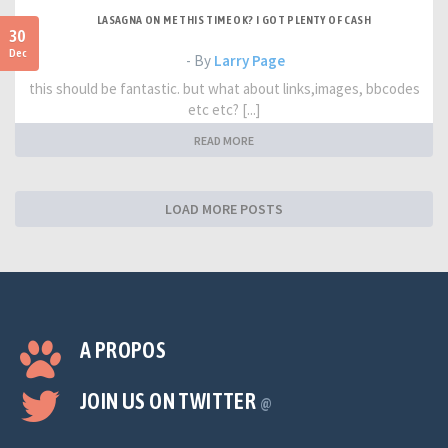
LASAGNA ON ME THIS TIME OK? I GOT PLENTY OF CASH
30
Dec
- By
Larry Page
this should be fantastic. but what about links,images, bbcodes
etc etc? [...]
READ MORE
LOAD MORE POSTS
A PROPOS
JOIN US ON TWITTER
@