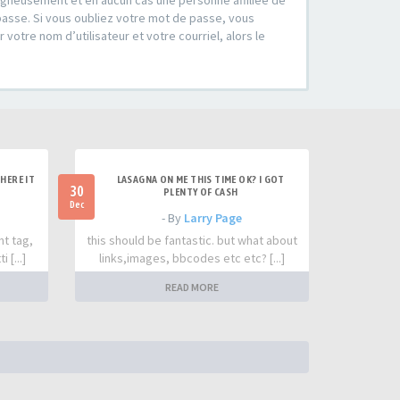
soigneusement et en aucun cas une personne affiliée de
passe. Si vous oubliez votre mot de passe, vous
votre nom d’utilisateur et votre courriel, alors le
HERE IT
LASAGNA ON ME THIS TIME OK? I GOT
30
PLENTY OF CASH
Dec
- By
Larry Page
nt tag,
this should be fantastic. but what about
 [...]
links,images, bbcodes etc etc? [...]
READ MORE