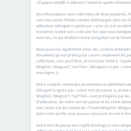
« Équipes phpBB ») utilisent n’importe quelle informat
Vos informations sont collectées de deux manières. Pre
sont des petits fichiers textes téléchargés dans les f
utilisateur (désigné ci-après par « user-id ») et un id
troisième cookie sera créé une fois que vous naviguerez
avez lus, ce qui améliore votre navigation sur le forum
Nous pouvons également créer des cookies externes au 
document qui est prévu pour couvrir seulement les pa
collectons. Ceci peut être, et n’est pas limité à : la 
Wingfoil / Wingsurf / Surf foil » (désignée ici par « 
messages »).
Votre compte contiendra au minimum un identifiant uni
(désigné ci-après par « votre mot de passe »), et une 
Wingfoil / Wingsurf / Surf foil » sont protégées par 
d’utilisateur, de votre mot de passe et de votre adress
non, reste à la discrétion de « Forum Wingfoil / Wingsu
dans votre profil, vous pouvez souscrire ou non à l’en
Votre mot de passe est crypté (hashage à sens unique)