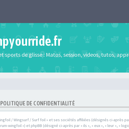
mpyourride.fr
t sports de glisse : Matos, session, videos, tutos, app
- POLITIQUE DE CONFIDENTIALITÉ
oil / Wingsurf / Surf foil » et ses sociétés affiliées (désignés ci-après par 
rum-wingfoil ») et phpBB (désigné ci-après par « ils », « eux », « leur », « l