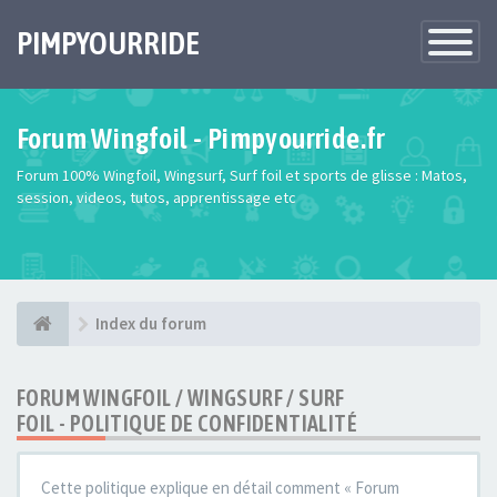
PIMPYOURRIDE
Toggle
Navigatio
Forum Wingfoil - Pimpyourride.fr
Forum 100% Wingfoil, Wingsurf, Surf foil et sports de glisse : Matos,
session, videos, tutos, apprentissage etc
Index du forum
FORUM WINGFOIL / WINGSURF / SURF
FOIL - POLITIQUE DE CONFIDENTIALITÉ
Cette politique explique en détail comment « Forum