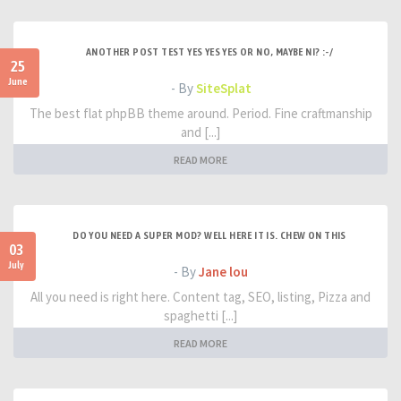
ANOTHER POST TEST YES YES YES OR NO, MAYBE NI? :-/
25
June
- By
SiteSplat
The best flat phpBB theme around. Period. Fine craftmanship
and [...]
READ MORE
DO YOU NEED A SUPER MOD? WELL HERE IT IS. CHEW ON THIS
03
July
- By
Jane lou
All you need is right here. Content tag, SEO, listing, Pizza and
spaghetti [...]
READ MORE