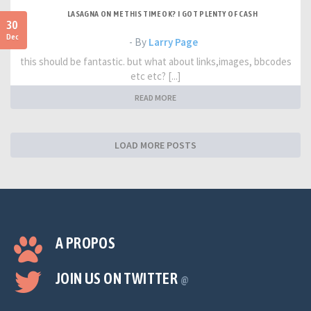
LASAGNA ON ME THIS TIME OK? I GOT PLENTY OF CASH
30
Dec
- By
Larry Page
this should be fantastic. but what about links,images, bbcodes
etc etc? [...]
READ MORE
LOAD MORE POSTS
A PROPOS
JOIN US ON TWITTER
@