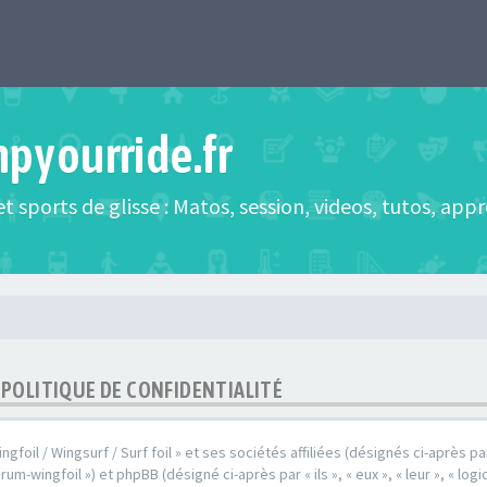
mpyourride.fr
t sports de glisse : Matos, session, videos, tutos, app
- POLITIQUE DE CONFIDENTIALITÉ
oil / Wingsurf / Surf foil » et ses sociétés affiliées (désignés ci-après par 
rum-wingfoil ») et phpBB (désigné ci-après par « ils », « eux », « leur », « l