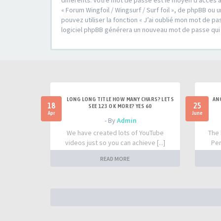
différents. Votre mot de passe est le moyen d’accès à
« Forum Wingfoil / Wingsurf / Surf foil », de phpBB o
pouvez utiliser la fonction « J’ai oublié mon mot de pa
logiciel phpBB générera un nouveau mot de passe qui
LONG LONG TITLE HOW MANY CHARS? LETS
AN
18
25
SEE 123 OK MORE? YES 60
Apr
June
- By
Admin
We have created lots of YouTube
The 
videos just so you can achieve [...]
Per
READ MORE