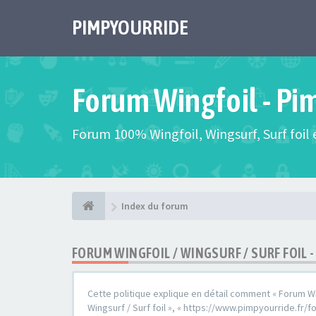
PIMPYOURRIDE
Forum Wingfoil - Pi
Forum 100% Wingfoil, Wingsurf, Surf foil e
Index du forum
FORUM WINGFOIL / WINGSURF / SURF FOIL 
Cette politique explique en détail comment « Forum Wingf
Wingsurf / Surf foil », « https://www.pimpyourride.fr/fo