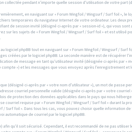
ion collectée pendant n’importe quelle session d’utilisation de votre part (
mièrement, en naviguant sur « Forum Wingfoil / Wingsurf / Surf foil », le l
ichiers temporaires du navigateur Internet de votre ordinateur. Les deux p
entifiant de session invité (désigné ci-après par « session-id »), qui vous so
 sur les sujets de « Forum Wingfoil / Wingsurf / Surf foil » et est utilisé p
.
logiciel phpBB tout en naviguant sur « Forum Wingfoil / Wingsurf / Surf foi
ges créées par le logiciel phpBB. La seconde manière est de récupérer l’
publication de message en tant qu’utilisateur invité (désignée ci-après par «
votre compte ») et les messages que vous envoyez après l’enregistrement et l
que (désigné ci-après par « votre nom d’utilisateur »), un mot de passe per
adresse courriel personnelle valide (désignée ci-après par « votre courriel
les lois de protection des données applicables dans le pays qui nous héber
e courriel requise par « Forum Wingfoil / Wingsurf / Surf foil » durant la p
rf / Surf foil ». Dans tous les cas, vous pouvez choisir quelle information 
voi automatique de courriel par le logiciel phpBB.
 afin qu’il soit sécurisé. Cependant, il est recommandé de ne pas utiliser