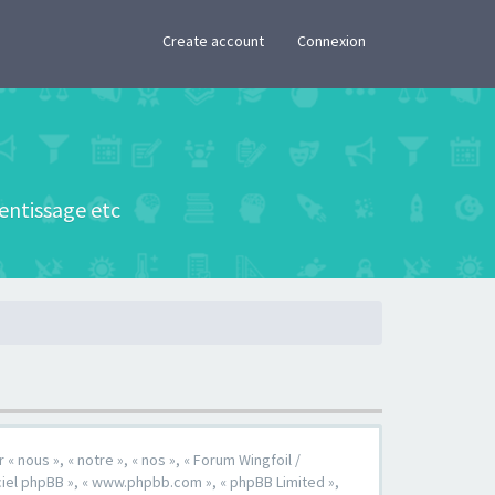
×
Create account
Connexion
rentissage etc
« nous », « notre », « nos », « Forum Wingfoil /
ogiciel phpBB », « www.phpbb.com », « phpBB Limited »,