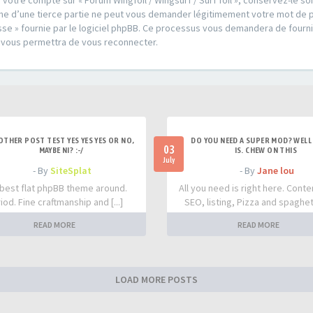
 votre compte sur « Forum Wingfoil / Wingsurf / Surf foil », conservez-le 
u une d’une tierce partie ne peut vous demander légitimement votre mot de 
sse » fournie par le logiciel phpBB. Ce processus vous demandera de fournir 
 vous permettra de vous reconnecter.
OTHER POST TEST YES YES YES OR NO,
DO YOU NEED A SUPER MOD? WELL 
03
MAYBE NI? :-/
IS. CHEW ON THIS
July
- By
SiteSplat
- By
Jane lou
best flat phpBB theme around.
All you need is right here. Conte
iod. Fine craftmanship and [...]
SEO, listing, Pizza and spaghetti
READ MORE
READ MORE
LOAD MORE POSTS