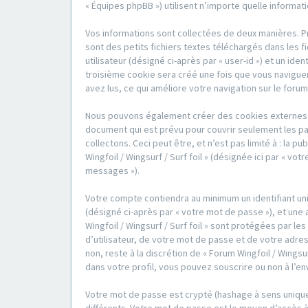
« Équipes phpBB ») utilisent n’importe quelle informat
Vos informations sont collectées de deux manières. Pre
sont des petits fichiers textes téléchargés dans les f
utilisateur (désigné ci-après par « user-id ») et un id
troisième cookie sera créé une fois que vous naviguerez
avez lus, ce qui améliore votre navigation sur le forum
Nous pouvons également créer des cookies externes au 
document qui est prévu pour couvrir seulement les pa
collectons. Ceci peut être, et n’est pas limité à : la 
Wingfoil / Wingsurf / Surf foil » (désignée ici par « 
messages »).
Votre compte contiendra au minimum un identifiant uni
(désigné ci-après par « votre mot de passe »), et une 
Wingfoil / Wingsurf / Surf foil » sont protégées par 
d’utilisateur, de votre mot de passe et de votre adress
non, reste à la discrétion de « Forum Wingfoil / Wingsu
dans votre profil, vous pouvez souscrire ou non à l’en
Votre mot de passe est crypté (hashage à sens unique)