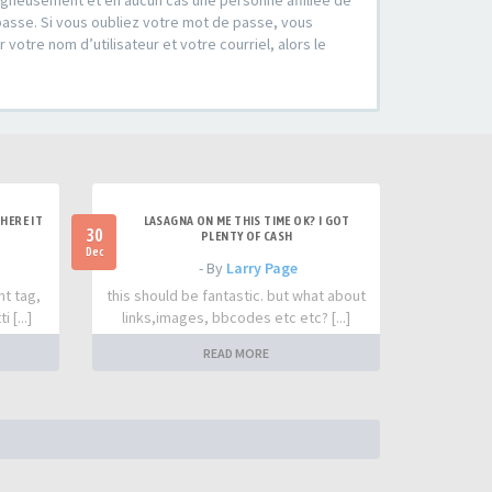
soigneusement et en aucun cas une personne affiliée de
passe. Si vous oubliez votre mot de passe, vous
votre nom d’utilisateur et votre courriel, alors le
HERE IT
LASAGNA ON ME THIS TIME OK? I GOT
30
PLENTY OF CASH
Dec
- By
Larry Page
nt tag,
this should be fantastic. but what about
 [...]
links,images, bbcodes etc etc? [...]
READ MORE