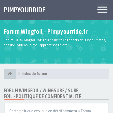
PIMPYOURRIDE
Toggle
Navigatio
Forum Wingfoil - Pimpyourride.fr
Forum 100% Wingfoil, Wingsurf, Surf foil et sports de glisse : Matos,
session, videos, tutos, apprentissage etc
Index du forum
FORUM WINGFOIL / WINGSURF / SURF
FOIL - POLITIQUE DE CONFIDENTIALITÉ
Cette politique explique en détail comment « Forum