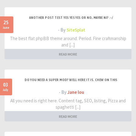
ANOTHER POST TEST YES YES YES OR NO, MAYBE NI? :-/
25
June
- By
SiteSplat
The best flat phpBB theme around. Period. Fine craftmanship
and [...]
READ MORE
DO YOU NEED A SUPER MOD? WELL HERE IT IS. CHEW ON THIS
03
July
- By
Jane lou
All you need is right here. Content tag, SEO, listing, Pizza and
spaghetti [...]
READ MORE