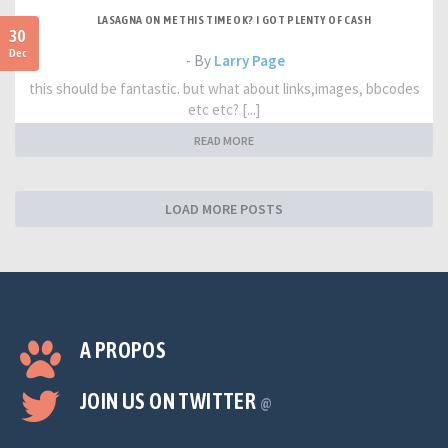
LASAGNA ON ME THIS TIME OK? I GOT PLENTY OF CASH
30
Dec
- By
Larry Page
this should be fantastic. but what about links,images, bbcodes
etc etc? [...]
READ MORE
LOAD MORE POSTS
A PROPOS
JOIN US ON TWITTER
@