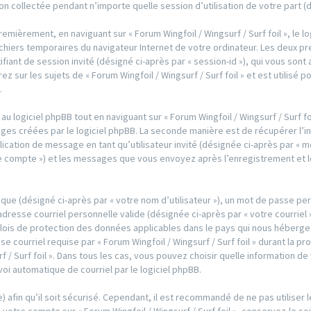
ion collectée pendant n’importe quelle session d’utilisation de votre part (
mièrement, en naviguant sur « Forum Wingfoil / Wingsurf / Surf foil », le l
ichiers temporaires du navigateur Internet de votre ordinateur. Les deux p
entifiant de session invité (désigné ci-après par « session-id »), qui vous so
 sur les sujets de « Forum Wingfoil / Wingsurf / Surf foil » et est utilisé p
.
logiciel phpBB tout en naviguant sur « Forum Wingfoil / Wingsurf / Surf foi
ges créées par le logiciel phpBB. La seconde manière est de récupérer l’
publication de message en tant qu’utilisateur invité (désignée ci-après par «
votre compte ») et les messages que vous envoyez après l’enregistrement et l
que (désigné ci-après par « votre nom d’utilisateur »), un mot de passe per
adresse courriel personnelle valide (désignée ci-après par « votre courriel
les lois de protection des données applicables dans le pays qui nous héber
e courriel requise par « Forum Wingfoil / Wingsurf / Surf foil » durant la p
rf / Surf foil ». Dans tous les cas, vous pouvez choisir quelle information 
voi automatique de courriel par le logiciel phpBB.
 afin qu’il soit sécurisé. Cependant, il est recommandé de ne pas utiliser