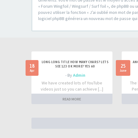
différents. Votre mot de passe est le moyen d’accès à
« Forum Wingfoil / Wingsurf / Surf foil », de phpBB o
pouvez utiliser la fonction « J’ai oublié mon mot de pa
logiciel phpBB générera un nouveau mot de passe qui
LONG LONG TITLE HOW MANY CHARS? LETS
AN
18
25
SEE 123 OK MORE? YES 60
Apr
June
- By
Admin
We have created lots of YouTube
The 
videos just so you can achieve [...]
Per
READ MORE