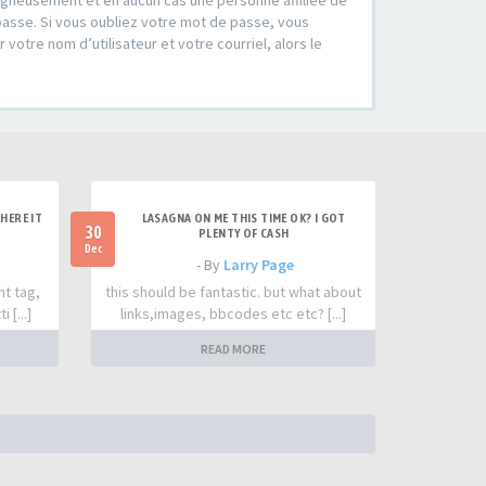
soigneusement et en aucun cas une personne affiliée de
passe. Si vous oubliez votre mot de passe, vous
votre nom d’utilisateur et votre courriel, alors le
HERE IT
LASAGNA ON ME THIS TIME OK? I GOT
30
PLENTY OF CASH
Dec
- By
Larry Page
nt tag,
this should be fantastic. but what about
 [...]
links,images, bbcodes etc etc? [...]
READ MORE