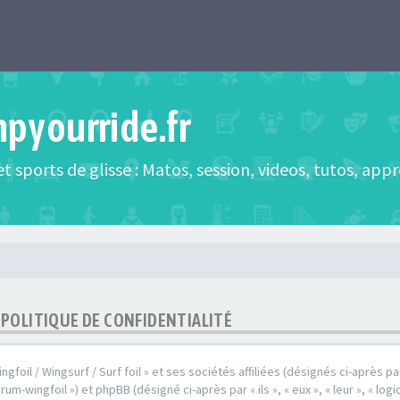
mpyourride.fr
t sports de glisse : Matos, session, videos, tutos, app
- POLITIQUE DE CONFIDENTIALITÉ
oil / Wingsurf / Surf foil » et ses sociétés affiliées (désignés ci-après par 
rum-wingfoil ») et phpBB (désigné ci-après par « ils », « eux », « leur », « l