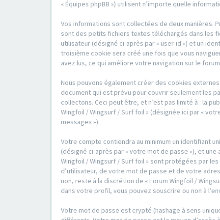
« Équipes phpBB ») utilisent n’importe quelle informat
Vos informations sont collectées de deux manières. Pre
sont des petits fichiers textes téléchargés dans les f
utilisateur (désigné ci-après par « user-id ») et un id
troisième cookie sera créé une fois que vous naviguerez
avez lus, ce qui améliore votre navigation sur le forum
Nous pouvons également créer des cookies externes au 
document qui est prévu pour couvrir seulement les pa
collectons. Ceci peut être, et n’est pas limité à : la 
Wingfoil / Wingsurf / Surf foil » (désignée ici par « 
messages »).
Votre compte contiendra au minimum un identifiant uni
(désigné ci-après par « votre mot de passe »), et une 
Wingfoil / Wingsurf / Surf foil » sont protégées par 
d’utilisateur, de votre mot de passe et de votre adress
non, reste à la discrétion de « Forum Wingfoil / Wingsu
dans votre profil, vous pouvez souscrire ou non à l’en
Votre mot de passe est crypté (hashage à sens unique)