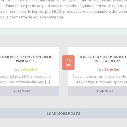
 votre compte sur « Forum Wingfoil / Wingsurf / Surf foil », conservez-le 
u une d’une tierce partie ne peut vous demander légitimement votre mot de 
sse » fournie par le logiciel phpBB. Ce processus vous demandera de fournir 
 vous permettra de vous reconnecter.
OTHER POST TEST YES YES YES OR NO,
DO YOU NEED A SUPER MOD? WELL 
03
MAYBE NI? :-/
IS. CHEW ON THIS
July
- By
SiteSplat
- By
Jane lou
best flat phpBB theme around.
All you need is right here. Conte
iod. Fine craftmanship and [...]
SEO, listing, Pizza and spaghetti
READ MORE
READ MORE
LOAD MORE POSTS