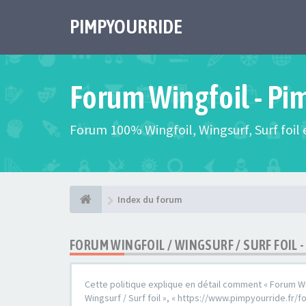
PIMPYOURRIDE
Forum Wingfoil - Pi
Forum 100% Wingfoil, Wingsurf, Surf foil e
Index du forum
FORUM WINGFOIL / WINGSURF / SURF FOIL 
Cette politique explique en détail comment « Forum Wingf
Wingsurf / Surf foil », « https://www.pimpyourride.fr/fo