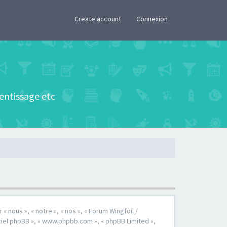
×
Create account
Connexion
rentissage etc
« nous », « notre », « nos », « Forum Wingfoil /
ogiciel phpBB », « www.phpbb.com », « phpBB Limited »,