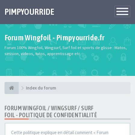
PIMPYOURRIDE
Toggle
Navigatio
Forum Wingfoil - Pimpyourride.fr
Forum 100% Wingfoil, Wingsurf, Surf foil et sports de glisse : Matos,
session, videos, tutos, apprentissage etc
Index du forum
FORUM WINGFOIL / WINGSURF / SURF
FOIL - POLITIQUE DE CONFIDENTIALITÉ
Cette politique explique en détail comment « Forum