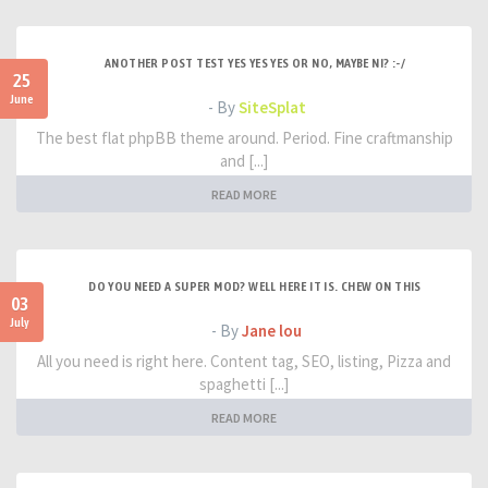
ANOTHER POST TEST YES YES YES OR NO, MAYBE NI? :-/
25
June
- By
SiteSplat
The best flat phpBB theme around. Period. Fine craftmanship
and [...]
READ MORE
DO YOU NEED A SUPER MOD? WELL HERE IT IS. CHEW ON THIS
03
July
- By
Jane lou
All you need is right here. Content tag, SEO, listing, Pizza and
spaghetti [...]
READ MORE