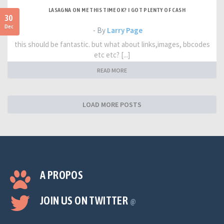
LASAGNA ON ME THIS TIME OK? I GOT PLENTY OF CASH
30
Dec
- By
Larry Page
this should be fantastic. but what about links,images, bbcodes
etc etc? [...]
READ MORE
LOAD MORE POSTS
A PROPOS
JOIN US ON TWITTER
@