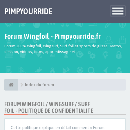
PIMPYOURRIDE
Toggle
Navigatio
Forum Wingfoil - Pimpyourride.fr
Forum 100% Wingfoil, Wingsurf, Surf foil et sports de glisse : Matos,
session, videos, tutos, apprentissage etc
Index du forum
FORUM WINGFOIL / WINGSURF / SURF
FOIL - POLITIQUE DE CONFIDENTIALITÉ
Cette politique explique en détail comment « Forum