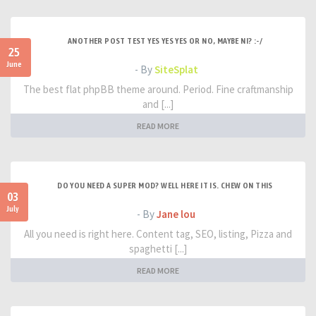
ANOTHER POST TEST YES YES YES OR NO, MAYBE NI? :-/
25
June
- By
SiteSplat
The best flat phpBB theme around. Period. Fine craftmanship
and [...]
READ MORE
DO YOU NEED A SUPER MOD? WELL HERE IT IS. CHEW ON THIS
03
July
- By
Jane lou
All you need is right here. Content tag, SEO, listing, Pizza and
spaghetti [...]
READ MORE