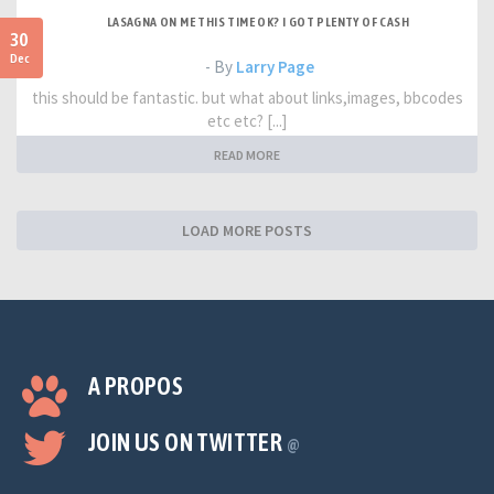
LASAGNA ON ME THIS TIME OK? I GOT PLENTY OF CASH
30
Dec
- By
Larry Page
this should be fantastic. but what about links,images, bbcodes
etc etc? [...]
READ MORE
LOAD MORE POSTS
A PROPOS
JOIN US ON TWITTER
@