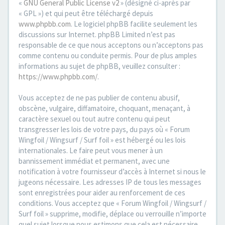
«
GNU General Public License v2
» (désigné ci-après par
« GPL ») et qui peut être téléchargé depuis
www.phpbb.com
. Le logiciel phpBB facilite seulement les
discussions sur Internet. phpBB Limited n’est pas
responsable de ce que nous acceptons ou n’acceptons pas
comme contenu ou conduite permis. Pour de plus amples
informations au sujet de phpBB, veuillez consulter :
https://www.phpbb.com/
.
Vous acceptez de ne pas publier de contenu abusif,
obscène, vulgaire, diffamatoire, choquant, menaçant, à
caractère sexuel ou tout autre contenu qui peut
transgresser les lois de votre pays, du pays où « Forum
Wingfoil / Wingsurf / Surf foil » est hébergé ou les lois
internationales. Le faire peut vous mener à un
bannissement immédiat et permanent, avec une
notification à votre fournisseur d’accès à Internet si nous le
jugeons nécessaire. Les adresses IP de tous les messages
sont enregistrées pour aider au renforcement de ces
conditions. Vous acceptez que « Forum Wingfoil / Wingsurf /
Surf foil » supprime, modifie, déplace ou verrouille n’importe
quel sujet lorsque nous estimons que cela est nécessaire.