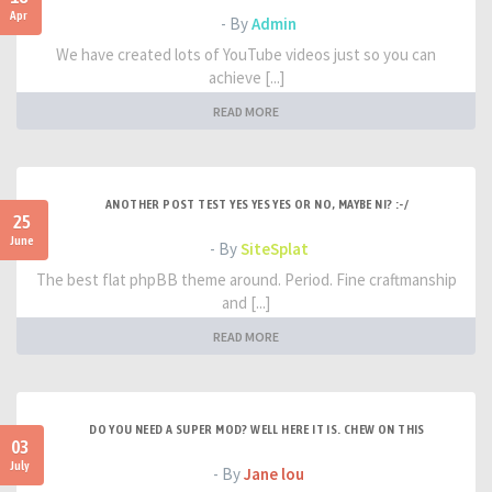
Apr
- By
Admin
We have created lots of YouTube videos just so you can
achieve [...]
READ MORE
ANOTHER POST TEST YES YES YES OR NO, MAYBE NI? :-/
25
June
- By
SiteSplat
The best flat phpBB theme around. Period. Fine craftmanship
and [...]
READ MORE
DO YOU NEED A SUPER MOD? WELL HERE IT IS. CHEW ON THIS
03
July
- By
Jane lou