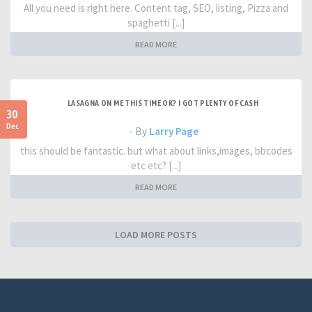
All you need is right here. Content tag, SEO, listing, Pizza and
spaghetti [...]
READ MORE
LASAGNA ON ME THIS TIME OK? I GOT PLENTY OF CASH
30
Dec
- By
Larry Page
this should be fantastic. but what about links,images, bbcodes
etc etc? [...]
READ MORE
LOAD MORE POSTS