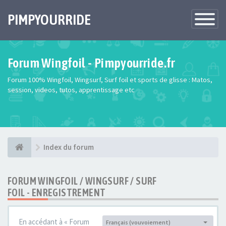
PIMPYOURRIDE
Toggle
Navigatio
Forum Wingfoil - Pimpyourride.fr
Forum 100% Wingfoil, Wingsurf, Surf foil et sports de glisse : Matos,
session, videos, tutos, apprentissage etc
Index du forum
FORUM WINGFOIL / WINGSURF / SURF
FOIL - ENREGISTREMENT
En accédant à « Forum
Français (vouvoiement)
Langue :