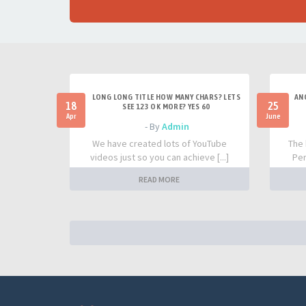
LONG LONG TITLE HOW MANY CHARS? LETS
AN
18
25
SEE 123 OK MORE? YES 60
Apr
June
- By
Admin
We have created lots of YouTube
The 
videos just so you can achieve [...]
Per
READ MORE