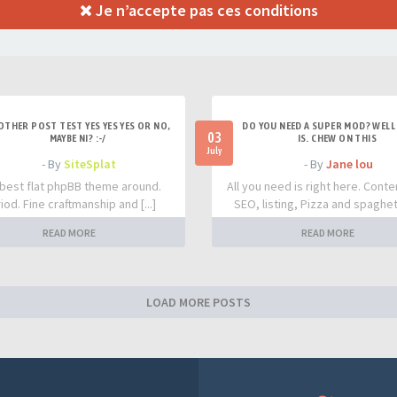
Je n’accepte pas ces conditions
OTHER POST TEST YES YES YES OR NO,
DO YOU NEED A SUPER MOD? WELL 
03
MAYBE NI? :-/
IS. CHEW ON THIS
July
- By
SiteSplat
- By
Jane lou
best flat phpBB theme around.
All you need is right here. Conte
iod. Fine craftmanship and [...]
SEO, listing, Pizza and spaghetti
READ MORE
READ MORE
LOAD MORE POSTS