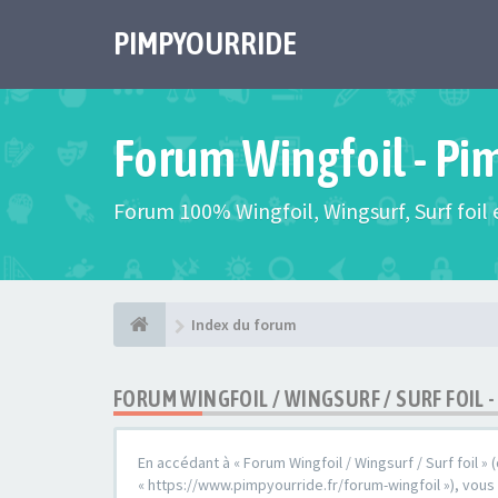
PIMPYOURRIDE
Forum Wingfoil - Pi
Forum 100% Wingfoil, Wingsurf, Surf foil e
Index du forum
FORUM WINGFOIL / WINGSURF / SURF FOIL
En accédant à « Forum Wingfoil / Wingsurf / Surf foil » (
« https://www.pimpyourride.fr/forum-wingfoil »), vou