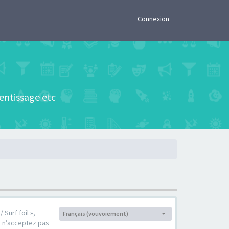
×
Connexion
rentissage etc
 Surf foil »,
Français (vouvoiement)
Langue :
s n’acceptez pas