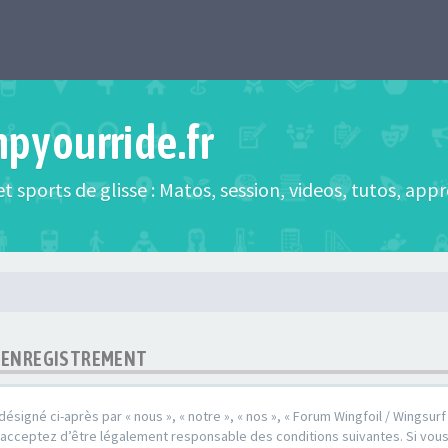
mpyourride.fr
t sports de glisse : Matos, session, videos, tutos, app
 - ENREGISTREMENT
désigné ci-après par « nous », « notre », « nos », « Forum Wingfoil / Wingsurf /
s acceptez d’être légalement responsable des conditions suivantes. Si vou