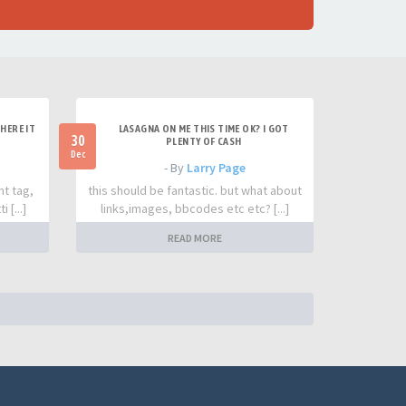
HERE IT
LASAGNA ON ME THIS TIME OK? I GOT
30
PLENTY OF CASH
Dec
- By
Larry Page
nt tag,
this should be fantastic. but what about
 [...]
links,images, bbcodes etc etc? [...]
READ MORE