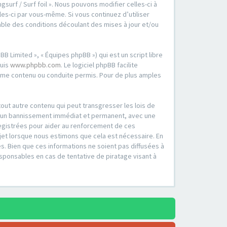
surf / Surf foil ». Nous pouvons modifier celles-ci à
es-ci par vous-même. Si vous continuez d’utiliser
able des conditions découlant des mises à jour et/ou
B Limited », « Équipes phpBB ») qui est un script libre
puis
www.phpbb.com
. Le logiciel phpBB facilite
mme contenu ou conduite permis. Pour de plus amples
out autre contenu qui peut transgresser les lois de
er à un bannissement immédiat et permanent, avec une
registrées pour aider au renforcement de ces
ujet lorsque nous estimons que cela est nécessaire. En
. Bien que ces informations ne soient pas diffusées à
esponsables en cas de tentative de piratage visant à