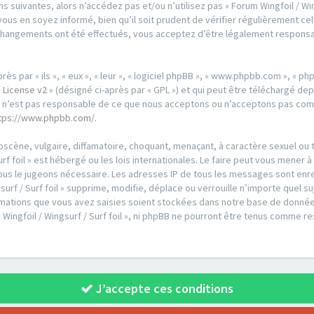
 suivantes, alors n’accédez pas et/ou n’utilisez pas « Forum Wingfoil / Wing
us en soyez informé, bien qu’il soit prudent de vérifier régulièrement cell
es changements ont été effectués, vous acceptez d’être légalement respons
par « ils », « eux », « leur », « logiciel phpBB », « www.phpbb.com », « phpB
 License v2
» (désigné ci-après par « GPL ») et qui peut être téléchargé de
ed n’est pas responsable de ce que nous acceptons ou n’acceptons pas co
tps://www.phpbb.com/
.
scène, vulgaire, diffamatoire, choquant, menaçant, à caractère sexuel ou t
urf foil » est hébergé ou les lois internationales. Le faire peut vous men
i nous le jugeons nécessaire. Les adresses IP de tous les messages sont en
urf / Surf foil » supprime, modifie, déplace ou verrouille n’importe quel s
ations que vous avez saisies soient stockées dans notre base de données
 Wingfoil / Wingsurf / Surf foil », ni phpBB ne pourront être tenus comme r
J’accepte ces conditions