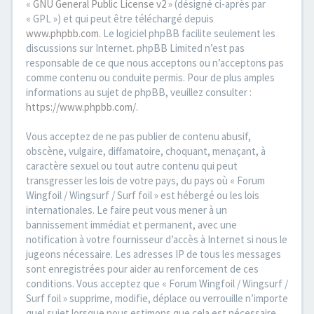
«
GNU General Public License v2
» (désigné ci-après par
« GPL ») et qui peut être téléchargé depuis
www.phpbb.com
. Le logiciel phpBB facilite seulement les
discussions sur Internet. phpBB Limited n’est pas
responsable de ce que nous acceptons ou n’acceptons pas
comme contenu ou conduite permis. Pour de plus amples
informations au sujet de phpBB, veuillez consulter :
https://www.phpbb.com/
.
Vous acceptez de ne pas publier de contenu abusif,
obscène, vulgaire, diffamatoire, choquant, menaçant, à
caractère sexuel ou tout autre contenu qui peut
transgresser les lois de votre pays, du pays où « Forum
Wingfoil / Wingsurf / Surf foil » est hébergé ou les lois
internationales. Le faire peut vous mener à un
bannissement immédiat et permanent, avec une
notification à votre fournisseur d’accès à Internet si nous le
jugeons nécessaire. Les adresses IP de tous les messages
sont enregistrées pour aider au renforcement de ces
conditions. Vous acceptez que « Forum Wingfoil / Wingsurf /
Surf foil » supprime, modifie, déplace ou verrouille n’importe
quel sujet lorsque nous estimons que cela est nécessaire.