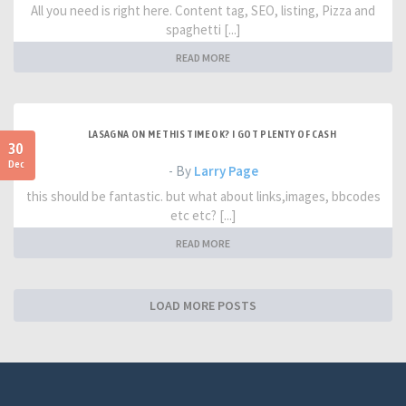
All you need is right here. Content tag, SEO, listing, Pizza and
spaghetti [...]
READ MORE
LASAGNA ON ME THIS TIME OK? I GOT PLENTY OF CASH
30
Dec
- By
Larry Page
this should be fantastic. but what about links,images, bbcodes
etc etc? [...]
READ MORE
LOAD MORE POSTS