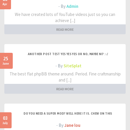
Apr
- By
Admin
We have created lots of YouTube videos just so you can
achieve [...]
READ MORE
ANOTHER POST TEST YES YES YES OR NO, MAYBE NI? :-/
25
June
- By
SiteSplat
The best flat phpBB theme around. Period. Fine craftmanship
and [...]
READ MORE
DO YOU NEED A SUPER MOD? WELL HERE IT IS. CHEW ON THIS
03
July
- By
Jane lou