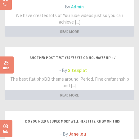
Apr
- By
Admin
We have created lots of YouTube videos just so you can
achieve [...]
READ MORE
ANOTHER POST TEST YES YES YES OR NO, MAYBE NI? :-/
25
June
- By
SiteSplat
The best flat phpBB theme around. Period. Fine craftmanship
and [...]
READ MORE
DO YOU NEED A SUPER MOD? WELL HERE IT IS. CHEW ON THIS
03
July
- By
Jane lou