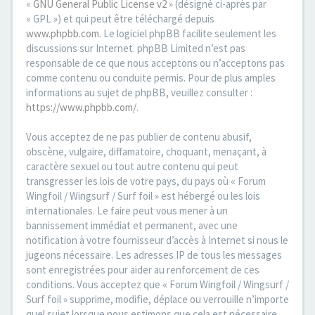
«
GNU General Public License v2
» (désigné ci-après par
« GPL ») et qui peut être téléchargé depuis
www.phpbb.com
. Le logiciel phpBB facilite seulement les
discussions sur Internet. phpBB Limited n’est pas
responsable de ce que nous acceptons ou n’acceptons pas
comme contenu ou conduite permis. Pour de plus amples
informations au sujet de phpBB, veuillez consulter :
https://www.phpbb.com/
.
Vous acceptez de ne pas publier de contenu abusif,
obscène, vulgaire, diffamatoire, choquant, menaçant, à
caractère sexuel ou tout autre contenu qui peut
transgresser les lois de votre pays, du pays où « Forum
Wingfoil / Wingsurf / Surf foil » est hébergé ou les lois
internationales. Le faire peut vous mener à un
bannissement immédiat et permanent, avec une
notification à votre fournisseur d’accès à Internet si nous le
jugeons nécessaire. Les adresses IP de tous les messages
sont enregistrées pour aider au renforcement de ces
conditions. Vous acceptez que « Forum Wingfoil / Wingsurf /
Surf foil » supprime, modifie, déplace ou verrouille n’importe
quel sujet lorsque nous estimons que cela est nécessaire.