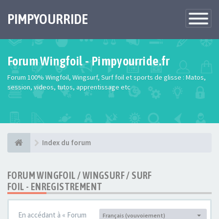
PIMPYOURRIDE
Toggle
Navigatio
Forum Wingfoil - Pimpyourride.fr
Forum 100% Wingfoil, Wingsurf, Surf foil et sports de glisse : Matos,
session, videos, tutos, apprentissage etc
Index du forum
FORUM WINGFOIL / WINGSURF / SURF
FOIL - ENREGISTREMENT
En accédant à « Forum
Français (vouvoiement)
Langue :