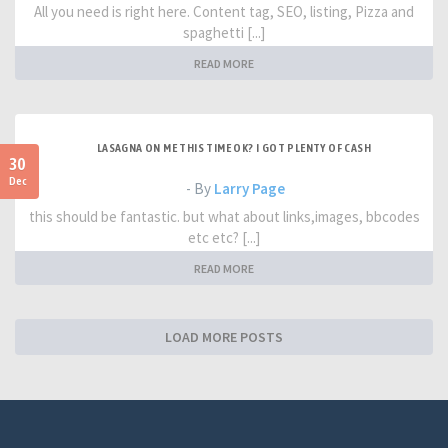
All you need is right here. Content tag, SEO, listing, Pizza and
spaghetti [...]
READ MORE
LASAGNA ON ME THIS TIME OK? I GOT PLENTY OF CASH
30
Dec
- By
Larry Page
this should be fantastic. but what about links,images, bbcodes
etc etc? [...]
READ MORE
LOAD MORE POSTS