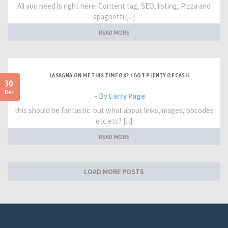
All you need is right here. Content tag, SEO, listing, Pizza and
spaghetti [...]
READ MORE
LASAGNA ON ME THIS TIME OK? I GOT PLENTY OF CASH
30
Dec
- By
Larry Page
this should be fantastic. but what about links,images, bbcodes
etc etc? [...]
READ MORE
LOAD MORE POSTS