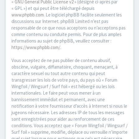
«
GNU General Public License v2
» (désigné ci-après par
« GPL ») et qui peut être téléchargé depuis
www.phpbb.com
. Le logiciel phpBB facilite seulement les
discussions sur Internet. phpBB Limited n’est pas
responsable de ce que nous acceptons ou n’acceptons pas
comme contenu ou conduite permis. Pour de plus amples
informations au sujet de phpBB, veuillez consulter :
https://www.phpbb.com/
.
Vous acceptez de ne pas publier de contenu abusif,
obscène, vulgaire, diffamatoire, choquant, menaçant, à
caractère sexuel ou tout autre contenu qui peut
transgresser les lois de votre pays, du pays où « Forum
Wingfoil / Wingsurf / Surf foil » est hébergé ou les lois
internationales. Le faire peut vous mener à un
bannissement immédiat et permanent, avec une
notification à votre fournisseur d’accès à Internet si nous le
jugeons nécessaire. Les adresses IP de tous les messages
sont enregistrées pour aider au renforcement de ces
conditions. Vous acceptez que « Forum Wingfoil / Wingsurf /
Surf foil » supprime, modifie, déplace ou verrouille n’importe
quel sujet lorsque nous estimons que cela est nécessaire.