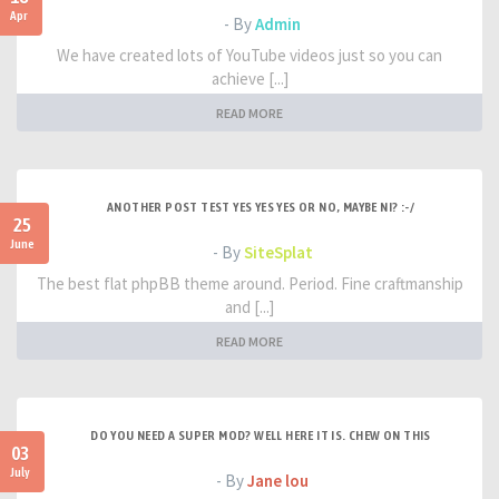
Apr
- By
Admin
We have created lots of YouTube videos just so you can
achieve [...]
READ MORE
ANOTHER POST TEST YES YES YES OR NO, MAYBE NI? :-/
25
June
- By
SiteSplat
The best flat phpBB theme around. Period. Fine craftmanship
and [...]
READ MORE
DO YOU NEED A SUPER MOD? WELL HERE IT IS. CHEW ON THIS
03
July
- By
Jane lou