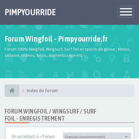
PIMPYOURRIDE
Toggle
Navigatio
Forum Wingfoil - Pimpyourride.fr
Forum 100% Wingfoil, Wingsurf, Surf foil et sports de glisse : Matos,
session, videos, tutos, apprentissage etc
Index du forum
FORUM WINGFOIL / WINGSURF / SURF
FOIL - ENREGISTREMENT
En accédant à « Forum
Français (vouvoiement)
Langue :