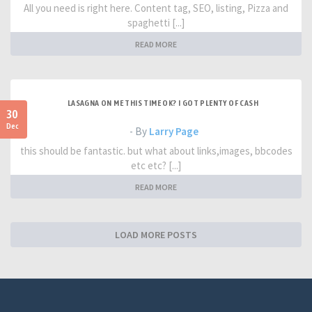
All you need is right here. Content tag, SEO, listing, Pizza and
spaghetti [...]
READ MORE
LASAGNA ON ME THIS TIME OK? I GOT PLENTY OF CASH
30
Dec
- By
Larry Page
this should be fantastic. but what about links,images, bbcodes
etc etc? [...]
READ MORE
LOAD MORE POSTS