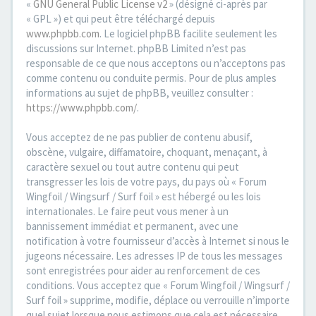
«
GNU General Public License v2
» (désigné ci-après par
« GPL ») et qui peut être téléchargé depuis
www.phpbb.com
. Le logiciel phpBB facilite seulement les
discussions sur Internet. phpBB Limited n’est pas
responsable de ce que nous acceptons ou n’acceptons pas
comme contenu ou conduite permis. Pour de plus amples
informations au sujet de phpBB, veuillez consulter :
https://www.phpbb.com/
.
Vous acceptez de ne pas publier de contenu abusif,
obscène, vulgaire, diffamatoire, choquant, menaçant, à
caractère sexuel ou tout autre contenu qui peut
transgresser les lois de votre pays, du pays où « Forum
Wingfoil / Wingsurf / Surf foil » est hébergé ou les lois
internationales. Le faire peut vous mener à un
bannissement immédiat et permanent, avec une
notification à votre fournisseur d’accès à Internet si nous le
jugeons nécessaire. Les adresses IP de tous les messages
sont enregistrées pour aider au renforcement de ces
conditions. Vous acceptez que « Forum Wingfoil / Wingsurf /
Surf foil » supprime, modifie, déplace ou verrouille n’importe
quel sujet lorsque nous estimons que cela est nécessaire.