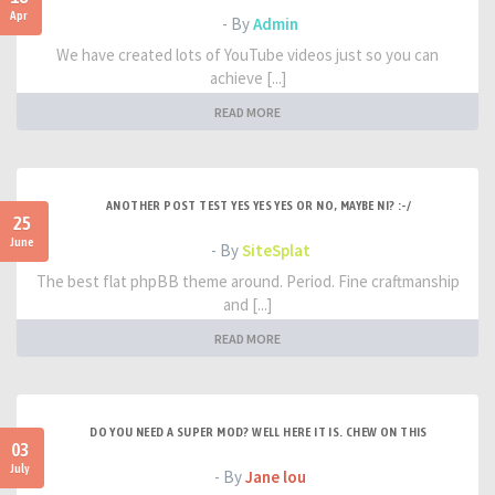
Apr
- By
Admin
We have created lots of YouTube videos just so you can
achieve [...]
READ MORE
ANOTHER POST TEST YES YES YES OR NO, MAYBE NI? :-/
25
June
- By
SiteSplat
The best flat phpBB theme around. Period. Fine craftmanship
and [...]
READ MORE
DO YOU NEED A SUPER MOD? WELL HERE IT IS. CHEW ON THIS
03
July
- By
Jane lou