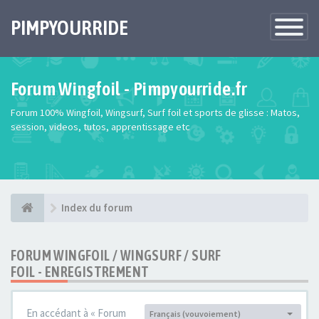
PIMPYOURRIDE
Toggle
Navigatio
Forum Wingfoil - Pimpyourride.fr
Forum 100% Wingfoil, Wingsurf, Surf foil et sports de glisse : Matos,
session, videos, tutos, apprentissage etc
Index du forum
FORUM WINGFOIL / WINGSURF / SURF
FOIL - ENREGISTREMENT
En accédant à « Forum
Français (vouvoiement)
Langue :