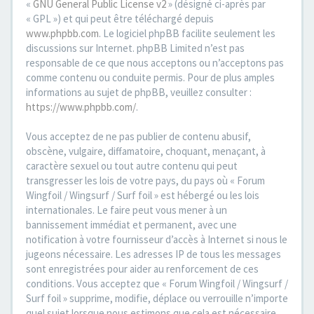
«
GNU General Public License v2
» (désigné ci-après par
« GPL ») et qui peut être téléchargé depuis
www.phpbb.com
. Le logiciel phpBB facilite seulement les
discussions sur Internet. phpBB Limited n’est pas
responsable de ce que nous acceptons ou n’acceptons pas
comme contenu ou conduite permis. Pour de plus amples
informations au sujet de phpBB, veuillez consulter :
https://www.phpbb.com/
.
Vous acceptez de ne pas publier de contenu abusif,
obscène, vulgaire, diffamatoire, choquant, menaçant, à
caractère sexuel ou tout autre contenu qui peut
transgresser les lois de votre pays, du pays où « Forum
Wingfoil / Wingsurf / Surf foil » est hébergé ou les lois
internationales. Le faire peut vous mener à un
bannissement immédiat et permanent, avec une
notification à votre fournisseur d’accès à Internet si nous le
jugeons nécessaire. Les adresses IP de tous les messages
sont enregistrées pour aider au renforcement de ces
conditions. Vous acceptez que « Forum Wingfoil / Wingsurf /
Surf foil » supprime, modifie, déplace ou verrouille n’importe
quel sujet lorsque nous estimons que cela est nécessaire.