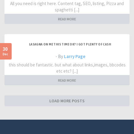
All you need is right here. Content tag, SEO, listing, Pizza and
spaghetti [...]
READ MORE
LASAGNA ON ME THIS TIME OK? I GOT PLENTY OF CASH
30
Dec
- By
Larry Page
this should be fantastic. but what about links,images, bbcodes
etc etc? [...]
READ MORE
LOAD MORE POSTS