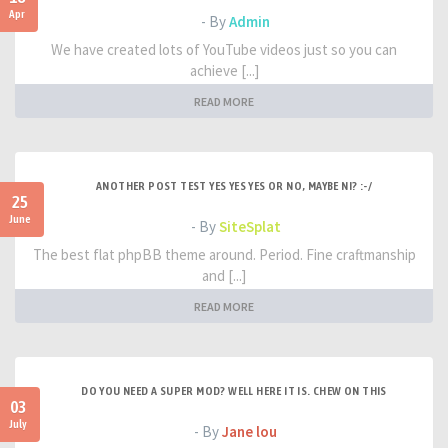
Apr
- By
Admin
We have created lots of YouTube videos just so you can
achieve [...]
READ MORE
ANOTHER POST TEST YES YES YES OR NO, MAYBE NI? :-/
25
June
- By
SiteSplat
The best flat phpBB theme around. Period. Fine craftmanship
and [...]
READ MORE
DO YOU NEED A SUPER MOD? WELL HERE IT IS. CHEW ON THIS
03
July
- By
Jane lou