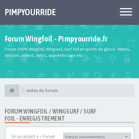
PIMPYOURRIDE
Toggle
Navigatio
Forum Wingfoil - Pimpyourride.fr
Forum 100% Wingfoil, Wingsurf, Surf foil et sports de glisse : Matos,
session, videos, tutos, apprentissage etc
Index du forum
FORUM WINGFOIL / WINGSURF / SURF
FOIL - ENREGISTREMENT
En accédant à « Forum
Français (vouvoiement)
Langue :