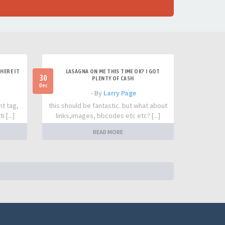
HERE IT
LASAGNA ON ME THIS TIME OK? I GOT
30
PLENTY OF CASH
Dec
- By
Larry Page
nt tag,
this should be fantastic. but what about
 [...]
links,images, bbcodes etc etc? [...]
READ MORE