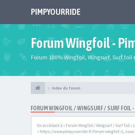
PIMPYOURRIDE
Forum Wingfoil - Pi
Forum 100% Wingfoil, Wingsurf, Surf foil e
Index du forum
FORUM WINGFOIL / WINGSURF / SURF FOIL
En accédant à « Forum Wingfoil / Wingsurf / Surf foil » (
« https://www.pimpyourride.fr/forum-wingfoil »), vou