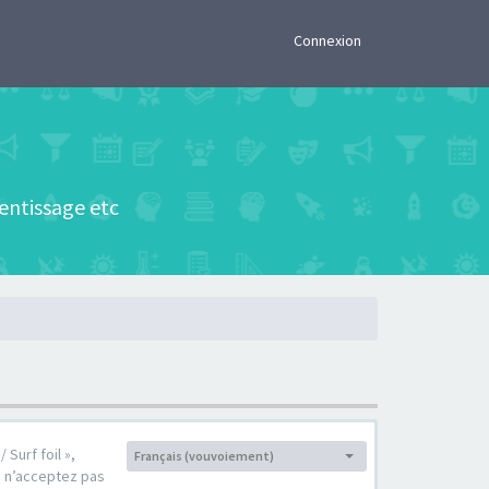
×
Connexion
rentissage etc
 Surf foil »,
Français (vouvoiement)
Langue :
s n’acceptez pas