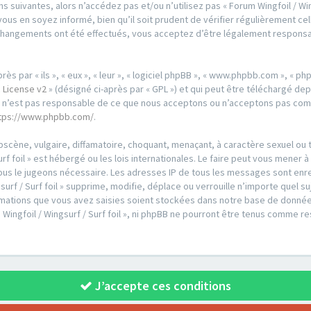
 suivantes, alors n’accédez pas et/ou n’utilisez pas « Forum Wingfoil / Wing
us en soyez informé, bien qu’il soit prudent de vérifier régulièrement cell
es changements ont été effectués, vous acceptez d’être légalement respons
par « ils », « eux », « leur », « logiciel phpBB », « www.phpbb.com », « phpB
 License v2
» (désigné ci-après par « GPL ») et qui peut être téléchargé de
ed n’est pas responsable de ce que nous acceptons ou n’acceptons pas co
tps://www.phpbb.com/
.
scène, vulgaire, diffamatoire, choquant, menaçant, à caractère sexuel ou t
urf foil » est hébergé ou les lois internationales. Le faire peut vous men
i nous le jugeons nécessaire. Les adresses IP de tous les messages sont en
urf / Surf foil » supprime, modifie, déplace ou verrouille n’importe quel s
ations que vous avez saisies soient stockées dans notre base de données
 Wingfoil / Wingsurf / Surf foil », ni phpBB ne pourront être tenus comme r
J’accepte ces conditions