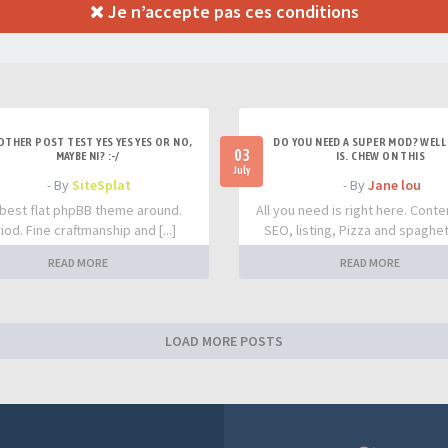
Je n’accepte pas ces conditions
OTHER POST TEST YES YES YES OR NO,
DO YOU NEED A SUPER MOD? WELL 
03
MAYBE NI? :-/
IS. CHEW ON THIS
July
- By
SiteSplat
- By
Jane lou
best flat phpBB theme around.
All you need is right here. Conte
iod. Fine craftmanship and [...]
SEO, listing, Pizza and spaghetti
READ MORE
READ MORE
LOAD MORE POSTS