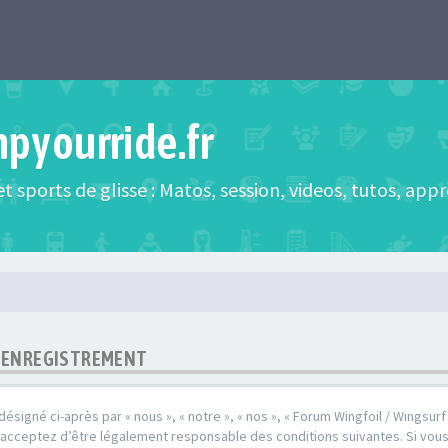
mpyourride.fr
t sports de glisse : Matos, session, videos, tutos, app
 - ENREGISTREMENT
désigné ci-après par « nous », « notre », « nos », « Forum Wingfoil / Wingsurf /
s acceptez d’être légalement responsable des conditions suivantes. Si vou