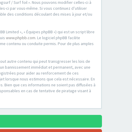
surf / Surf foil ». Nous pouvons modifier celles-ci à
es-ci par vous-même. Si vous continuez d’utiliser
able des conditions découlant des mises à jour et/ou
B Limited », « Équipes phpBB ») qui est un script libre
puis
www.phpbb.com
. Le logiciel phpBB facilite
mme contenu ou conduite permis. Pour de plus amples
out autre contenu qui peut transgresser les lois de
er à un bannissement immédiat et permanent, avec une
registrées pour aider au renforcement de ces
ujet lorsque nous estimons que cela est nécessaire. En
. Bien que ces informations ne soient pas diffusées à
esponsables en cas de tentative de piratage visant à