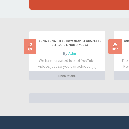
LONG LONG TITLE HOW MANY CHARS? LETS
AN
18
25
SEE 123 OK MORE? YES 60
Apr
June
- By
Admin
We have created lots of YouTube
The 
videos just so you can achieve [...]
Per
READ MORE