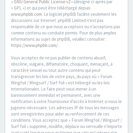
«
GNU General Public License v2
» (désigné ci-après par
« GPL ») et qui peut être téléchargé depuis
www.phpbb.com
. Le logiciel phpBB facilite seulement les
discussions sur Internet. phpBB Limited n’est pas
responsable de ce que nous acceptons ou n’acceptons pas
comme contenu ou conduite permis. Pour de plus amples
informations au sujet de phpBB, veuillez consulter :
https://www.phpbb.com/
.
Vous acceptez de ne pas publier de contenu abusif,
obscène, vulgaire, diffamatoire, choquant, menaçant, à
caractère sexuel ou tout autre contenu qui peut
transgresser les lois de votre pays, du pays où « Forum
Wingfoil / Wingsurf / Surf foil » est hébergé ou les lois
internationales. Le faire peut vous mener à un
bannissement immédiat et permanent, avec une
notification à votre fournisseur d’accès à Internet si nous le
jugeons nécessaire. Les adresses IP de tous les messages
sont enregistrées pour aider au renforcement de ces
conditions. Vous acceptez que « Forum Wingfoil / Wingsurf /
Surf foil » supprime, modifie, déplace ou verrouille n’importe
quel sujet lorsque nous estimons que cela est nécessaire.