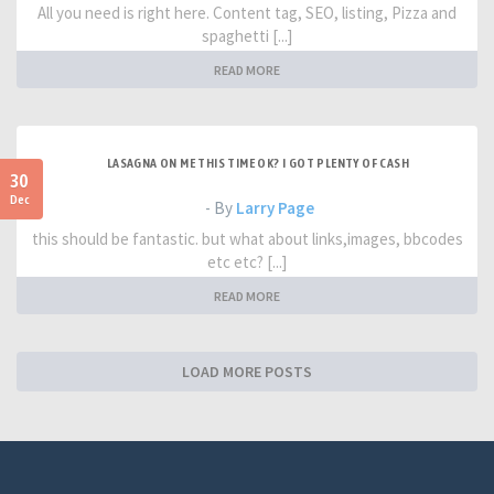
All you need is right here. Content tag, SEO, listing, Pizza and
spaghetti [...]
READ MORE
LASAGNA ON ME THIS TIME OK? I GOT PLENTY OF CASH
30
Dec
- By
Larry Page
this should be fantastic. but what about links,images, bbcodes
etc etc? [...]
READ MORE
LOAD MORE POSTS