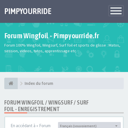
PIMPYOURRIDE
Toggle
Navigatio
Forum Wingfoil - Pimpyourride.fr
Forum 100% Wingfoil, Wingsurf, Surf foil et sports de glisse : Matos,
session, videos, tutos, apprentissage etc
Index du forum
FORUM WINGFOIL / WINGSURF / SURF
FOIL - ENREGISTREMENT
En accédant à « Forum
Français (vouvoiement)
Langue :