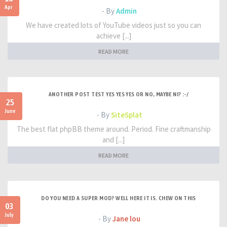
Apr
- By
Admin
We have created lots of YouTube videos just so you can
achieve [...]
READ MORE
ANOTHER POST TEST YES YES YES OR NO, MAYBE NI? :-/
25
June
- By
SiteSplat
The best flat phpBB theme around. Period. Fine craftmanship
and [...]
READ MORE
DO YOU NEED A SUPER MOD? WELL HERE IT IS. CHEW ON THIS
03
July
- By
Jane lou