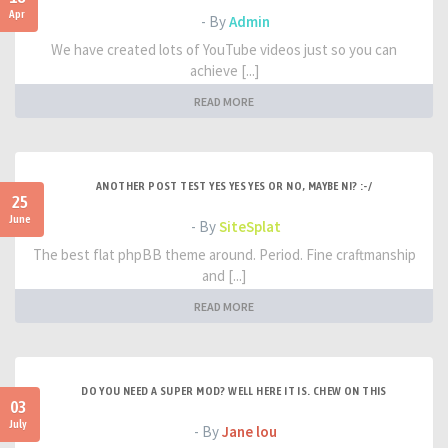
Apr
- By
Admin
We have created lots of YouTube videos just so you can
achieve [...]
READ MORE
ANOTHER POST TEST YES YES YES OR NO, MAYBE NI? :-/
25
June
- By
SiteSplat
The best flat phpBB theme around. Period. Fine craftmanship
and [...]
READ MORE
DO YOU NEED A SUPER MOD? WELL HERE IT IS. CHEW ON THIS
03
July
- By
Jane lou