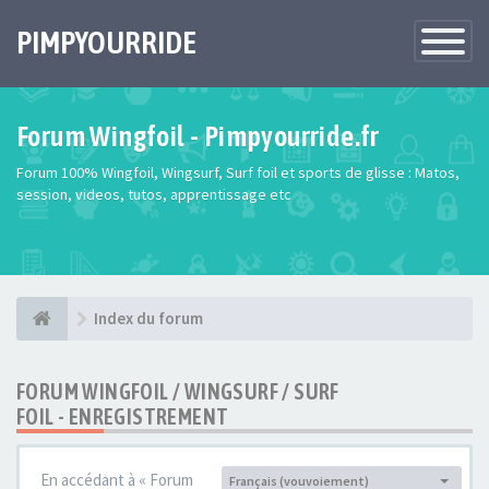
PIMPYOURRIDE
Toggle
Navigatio
Forum Wingfoil - Pimpyourride.fr
Forum 100% Wingfoil, Wingsurf, Surf foil et sports de glisse : Matos,
session, videos, tutos, apprentissage etc
Index du forum
FORUM WINGFOIL / WINGSURF / SURF
FOIL - ENREGISTREMENT
En accédant à « Forum
Français (vouvoiement)
Langue :