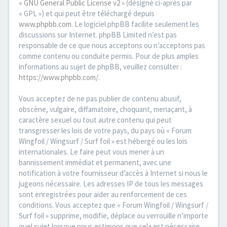
«
GNU General Public License v2
» (désigné ci-après par
« GPL ») et qui peut être téléchargé depuis
www.phpbb.com
. Le logiciel phpBB facilite seulement les
discussions sur Internet. phpBB Limited n’est pas
responsable de ce que nous acceptons ou n’acceptons pas
comme contenu ou conduite permis. Pour de plus amples
informations au sujet de phpBB, veuillez consulter :
https://www.phpbb.com/
.
Vous acceptez de ne pas publier de contenu abusif,
obscène, vulgaire, diffamatoire, choquant, menaçant, à
caractère sexuel ou tout autre contenu qui peut
transgresser les lois de votre pays, du pays où « Forum
Wingfoil / Wingsurf / Surf foil » est hébergé ou les lois
internationales. Le faire peut vous mener à un
bannissement immédiat et permanent, avec une
notification à votre fournisseur d’accès à Internet si nous le
jugeons nécessaire. Les adresses IP de tous les messages
sont enregistrées pour aider au renforcement de ces
conditions. Vous acceptez que « Forum Wingfoil / Wingsurf /
Surf foil » supprime, modifie, déplace ou verrouille n’importe
quel sujet lorsque nous estimons que cela est nécessaire.