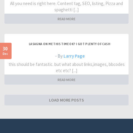
All you need is right here. Content tag, SEO, listing, Pizza and
spaghetti [...]
READ MORE
LASAGNA ON ME THIS TIME OK? I GOT PLENTY OF CASH
30
Dec
- By
Larry Page
this should be fantastic. but what about links,images, bbcodes
etc etc? [...]
READ MORE
LOAD MORE POSTS