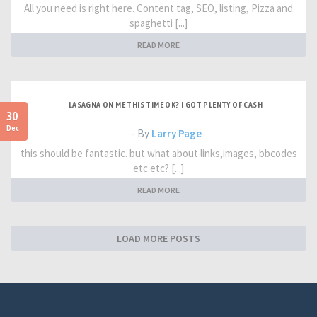
All you need is right here. Content tag, SEO, listing, Pizza and
spaghetti [...]
READ MORE
LASAGNA ON ME THIS TIME OK? I GOT PLENTY OF CASH
30
Dec
- By
Larry Page
this should be fantastic. but what about links,images, bbcodes
etc etc? [...]
READ MORE
LOAD MORE POSTS