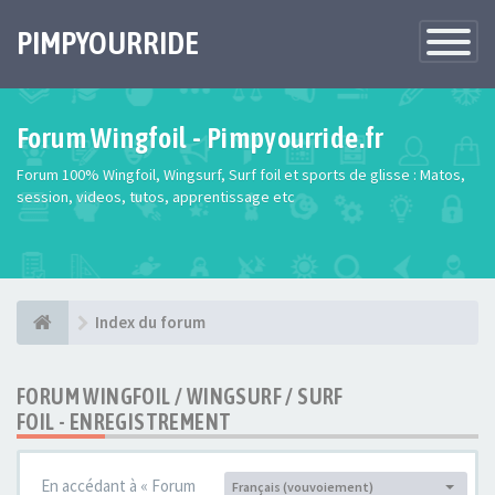
PIMPYOURRIDE
Toggle
Navigatio
Forum Wingfoil - Pimpyourride.fr
Forum 100% Wingfoil, Wingsurf, Surf foil et sports de glisse : Matos,
session, videos, tutos, apprentissage etc
Index du forum
FORUM WINGFOIL / WINGSURF / SURF
FOIL - ENREGISTREMENT
En accédant à « Forum
Français (vouvoiement)
Langue :