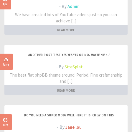
Apr
- By
Admin
We have created lots of YouTube videos just so you can
achieve [...]
READ MORE
ANOTHER POST TEST YES YES YES OR NO, MAYBE NI? :-/
25
June
- By
SiteSplat
The best flat phpBB theme around. Period. Fine craftmanship
and [...]
READ MORE
DO YOU NEED A SUPER MOD? WELL HERE IT IS. CHEW ON THIS
03
July
- By
Jane lou