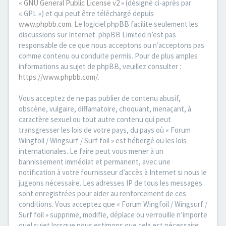
«
GNU General Public License v2
» (désigné ci-après par
« GPL ») et qui peut être téléchargé depuis
www.phpbb.com
. Le logiciel phpBB facilite seulement les
discussions sur Internet. phpBB Limited n’est pas
responsable de ce que nous acceptons ou n’acceptons pas
comme contenu ou conduite permis. Pour de plus amples
informations au sujet de phpBB, veuillez consulter :
https://www.phpbb.com/
.
Vous acceptez de ne pas publier de contenu abusif,
obscène, vulgaire, diffamatoire, choquant, menaçant, à
caractère sexuel ou tout autre contenu qui peut
transgresser les lois de votre pays, du pays où « Forum
Wingfoil / Wingsurf / Surf foil » est hébergé ou les lois
internationales. Le faire peut vous mener à un
bannissement immédiat et permanent, avec une
notification à votre fournisseur d’accès à Internet si nous le
jugeons nécessaire. Les adresses IP de tous les messages
sont enregistrées pour aider au renforcement de ces
conditions. Vous acceptez que « Forum Wingfoil / Wingsurf /
Surf foil » supprime, modifie, déplace ou verrouille n’importe
quel sujet lorsque nous estimons que cela est nécessaire.