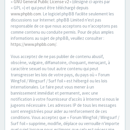
«
GNU General Public License v2
» (désigné ci-après par
« GPL ») et qui peut être téléchargé depuis
www.phpbb.com
. Le logiciel phpBB facilite seulement les
discussions sur Internet. phpBB Limited n’est pas
responsable de ce que nous acceptons ou n’acceptons pas
comme contenu ou conduite permis. Pour de plus amples
informations au sujet de phpBB, veuillez consulter :
https://www.phpbb.com/
.
Vous acceptez de ne pas publier de contenu abusif,
obscène, vulgaire, diffamatoire, choquant, menaçant, à
caractère sexuel ou tout autre contenu qui peut
transgresser les lois de votre pays, du pays où « Forum
Wingfoil / Wingsurf / Surf foil » est hébergé ou les lois
internationales. Le faire peut vous mener à un
bannissement immédiat et permanent, avec une
notification à votre fournisseur d’accès à Internet si nous le
jugeons nécessaire. Les adresses IP de tous les messages
sont enregistrées pour aider au renforcement de ces
conditions. Vous acceptez que « Forum Wingfoil / Wingsurf /
Surf foil » supprime, modifie, déplace ou verrouille n’importe
quel sujet lorsque nous estimons que cela est nécessaire.