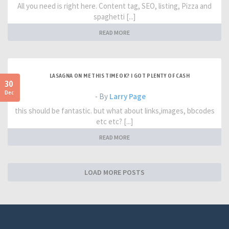
All you need is right here. Content tag, SEO, listing, Pizza and
spaghetti [...]
READ MORE
LASAGNA ON ME THIS TIME OK? I GOT PLENTY OF CASH
30
Dec
- By
Larry Page
this should be fantastic. but what about links,images, bbcodes
etc etc? [...]
READ MORE
LOAD MORE POSTS