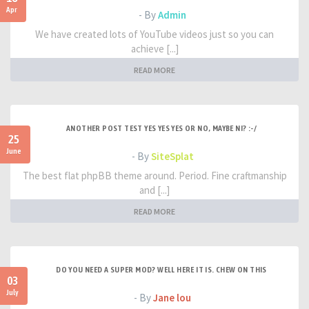
Apr
- By
Admin
We have created lots of YouTube videos just so you can
achieve [...]
READ MORE
ANOTHER POST TEST YES YES YES OR NO, MAYBE NI? :-/
25
June
- By
SiteSplat
The best flat phpBB theme around. Period. Fine craftmanship
and [...]
READ MORE
DO YOU NEED A SUPER MOD? WELL HERE IT IS. CHEW ON THIS
03
July
- By
Jane lou