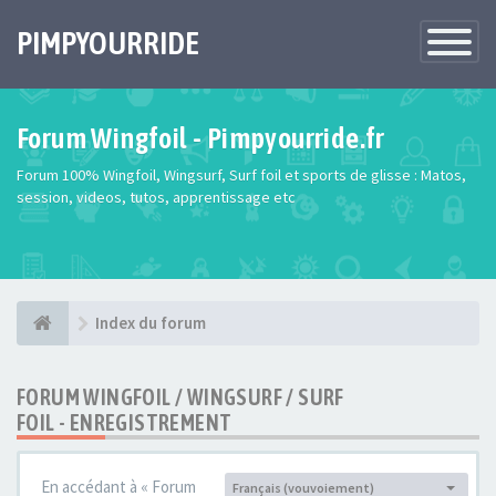
PIMPYOURRIDE
Toggle
Navigatio
Forum Wingfoil - Pimpyourride.fr
Forum 100% Wingfoil, Wingsurf, Surf foil et sports de glisse : Matos,
session, videos, tutos, apprentissage etc
Index du forum
FORUM WINGFOIL / WINGSURF / SURF
FOIL - ENREGISTREMENT
En accédant à « Forum
Français (vouvoiement)
Langue :