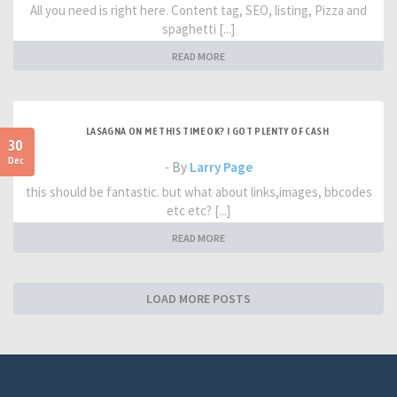
All you need is right here. Content tag, SEO, listing, Pizza and
spaghetti [...]
READ MORE
LASAGNA ON ME THIS TIME OK? I GOT PLENTY OF CASH
30
Dec
- By
Larry Page
this should be fantastic. but what about links,images, bbcodes
etc etc? [...]
READ MORE
LOAD MORE POSTS