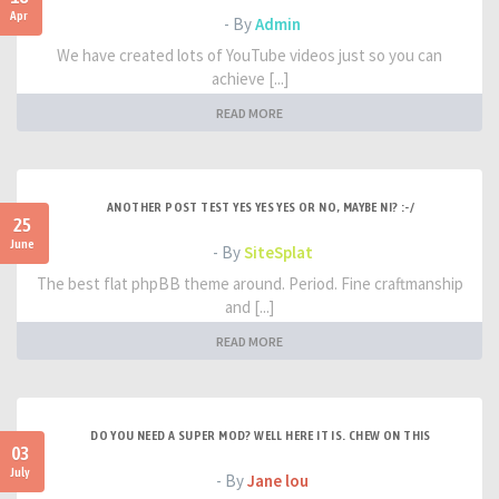
Apr
- By
Admin
We have created lots of YouTube videos just so you can
achieve [...]
READ MORE
ANOTHER POST TEST YES YES YES OR NO, MAYBE NI? :-/
25
June
- By
SiteSplat
The best flat phpBB theme around. Period. Fine craftmanship
and [...]
READ MORE
DO YOU NEED A SUPER MOD? WELL HERE IT IS. CHEW ON THIS
03
July
- By
Jane lou