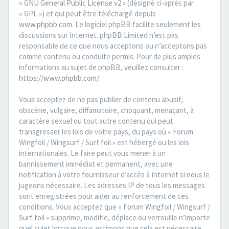
«
GNU General Public License v2
» (désigné ci-après par
« GPL ») et qui peut être téléchargé depuis
www.phpbb.com
. Le logiciel phpBB facilite seulement les
discussions sur Internet. phpBB Limited n’est pas
responsable de ce que nous acceptons ou n’acceptons pas
comme contenu ou conduite permis. Pour de plus amples
informations au sujet de phpBB, veuillez consulter :
https://www.phpbb.com/
.
Vous acceptez de ne pas publier de contenu abusif,
obscène, vulgaire, diffamatoire, choquant, menaçant, à
caractère sexuel ou tout autre contenu qui peut
transgresser les lois de votre pays, du pays où « Forum
Wingfoil / Wingsurf / Surf foil » est hébergé ou les lois
internationales. Le faire peut vous mener à un
bannissement immédiat et permanent, avec une
notification à votre fournisseur d’accès à Internet si nous le
jugeons nécessaire. Les adresses IP de tous les messages
sont enregistrées pour aider au renforcement de ces
conditions. Vous acceptez que « Forum Wingfoil / Wingsurf /
Surf foil » supprime, modifie, déplace ou verrouille n’importe
quel sujet lorsque nous estimons que cela est nécessaire.