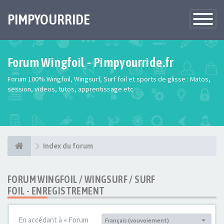
PIMPYOURRIDE
Toggle
Navigatio
Forum Wingfoil - Pimpyourride.fr
Forum 100% Wingfoil, Wingsurf, Surf foil et sports de glisse : Matos,
session, videos, tutos, apprentissage etc
Index du forum
FORUM WINGFOIL / WINGSURF / SURF
FOIL - ENREGISTREMENT
En accédant à « Forum
Français (vouvoiement)
Langue :