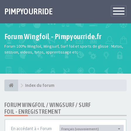
PIMPYOURRIDE
Toggle
Navigatio
Forum Wingfoil - Pimpyourride.fr
Forum 100% Wingfoil, Wingsurf, Surf foil et sports de glisse : Matos,
session, videos, tutos, apprentissage etc
Index du forum
FORUM WINGFOIL / WINGSURF / SURF
FOIL - ENREGISTREMENT
En accédant à « Forum
Français (vouvoiement)
Langue :