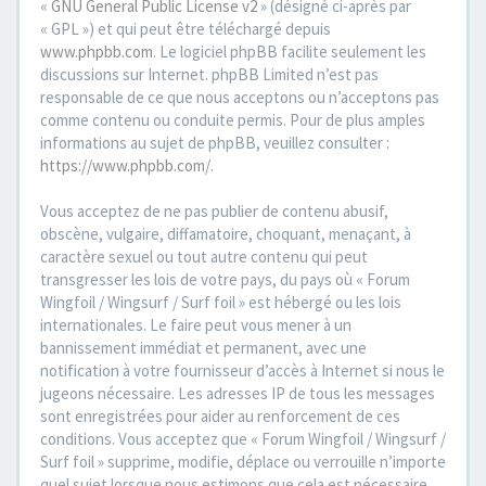
«
GNU General Public License v2
» (désigné ci-après par
« GPL ») et qui peut être téléchargé depuis
www.phpbb.com
. Le logiciel phpBB facilite seulement les
discussions sur Internet. phpBB Limited n’est pas
responsable de ce que nous acceptons ou n’acceptons pas
comme contenu ou conduite permis. Pour de plus amples
informations au sujet de phpBB, veuillez consulter :
https://www.phpbb.com/
.
Vous acceptez de ne pas publier de contenu abusif,
obscène, vulgaire, diffamatoire, choquant, menaçant, à
caractère sexuel ou tout autre contenu qui peut
transgresser les lois de votre pays, du pays où « Forum
Wingfoil / Wingsurf / Surf foil » est hébergé ou les lois
internationales. Le faire peut vous mener à un
bannissement immédiat et permanent, avec une
notification à votre fournisseur d’accès à Internet si nous le
jugeons nécessaire. Les adresses IP de tous les messages
sont enregistrées pour aider au renforcement de ces
conditions. Vous acceptez que « Forum Wingfoil / Wingsurf /
Surf foil » supprime, modifie, déplace ou verrouille n’importe
quel sujet lorsque nous estimons que cela est nécessaire.