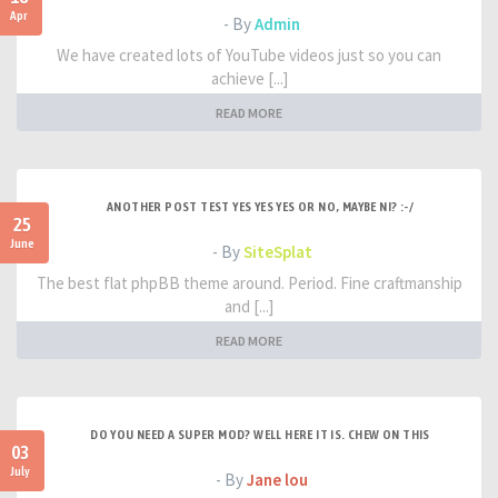
Apr
- By
Admin
We have created lots of YouTube videos just so you can
achieve [...]
READ MORE
ANOTHER POST TEST YES YES YES OR NO, MAYBE NI? :-/
25
June
- By
SiteSplat
The best flat phpBB theme around. Period. Fine craftmanship
and [...]
READ MORE
DO YOU NEED A SUPER MOD? WELL HERE IT IS. CHEW ON THIS
03
July
- By
Jane lou