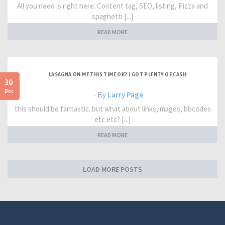
All you need is right here. Content tag, SEO, listing, Pizza and
spaghetti [...]
READ MORE
LASAGNA ON ME THIS TIME OK? I GOT PLENTY OF CASH
30
Dec
- By
Larry Page
this should be fantastic. but what about links,images, bbcodes
etc etc? [...]
READ MORE
LOAD MORE POSTS