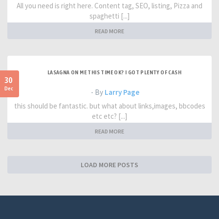
All you need is right here. Content tag, SEO, listing, Pizza and
spaghetti [...]
READ MORE
LASAGNA ON ME THIS TIME OK? I GOT PLENTY OF CASH
30
Dec
- By
Larry Page
this should be fantastic. but what about links,images, bbcodes
etc etc? [...]
READ MORE
LOAD MORE POSTS