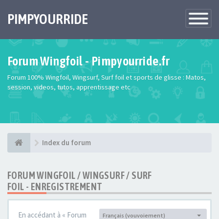
PIMPYOURRIDE
Toggle
Navigatio
Forum Wingfoil - Pimpyourride.fr
Forum 100% Wingfoil, Wingsurf, Surf foil et sports de glisse : Matos,
session, videos, tutos, apprentissage etc
Index du forum
FORUM WINGFOIL / WINGSURF / SURF
FOIL - ENREGISTREMENT
En accédant à « Forum
Français (vouvoiement)
Langue :