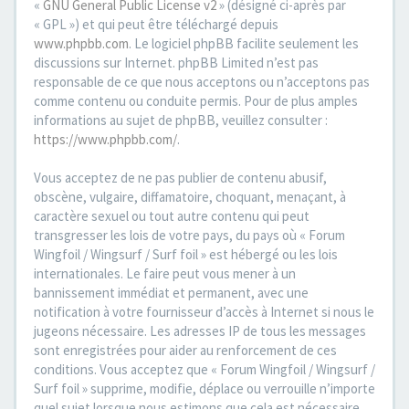
«
GNU General Public License v2
» (désigné ci-après par
« GPL ») et qui peut être téléchargé depuis
www.phpbb.com
. Le logiciel phpBB facilite seulement les
discussions sur Internet. phpBB Limited n’est pas
responsable de ce que nous acceptons ou n’acceptons pas
comme contenu ou conduite permis. Pour de plus amples
informations au sujet de phpBB, veuillez consulter :
https://www.phpbb.com/
.
Vous acceptez de ne pas publier de contenu abusif,
obscène, vulgaire, diffamatoire, choquant, menaçant, à
caractère sexuel ou tout autre contenu qui peut
transgresser les lois de votre pays, du pays où « Forum
Wingfoil / Wingsurf / Surf foil » est hébergé ou les lois
internationales. Le faire peut vous mener à un
bannissement immédiat et permanent, avec une
notification à votre fournisseur d’accès à Internet si nous le
jugeons nécessaire. Les adresses IP de tous les messages
sont enregistrées pour aider au renforcement de ces
conditions. Vous acceptez que « Forum Wingfoil / Wingsurf /
Surf foil » supprime, modifie, déplace ou verrouille n’importe
quel sujet lorsque nous estimons que cela est nécessaire.