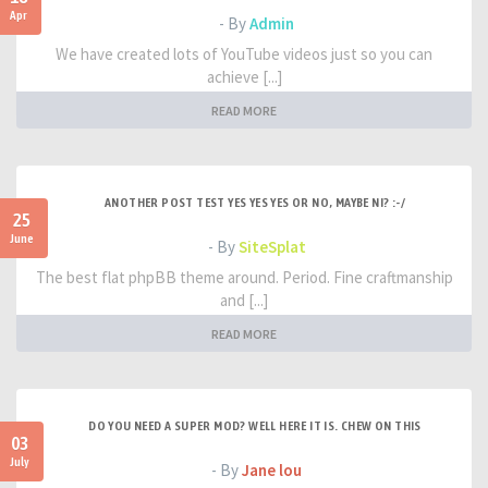
Apr
- By
Admin
We have created lots of YouTube videos just so you can
achieve [...]
READ MORE
ANOTHER POST TEST YES YES YES OR NO, MAYBE NI? :-/
25
June
- By
SiteSplat
The best flat phpBB theme around. Period. Fine craftmanship
and [...]
READ MORE
DO YOU NEED A SUPER MOD? WELL HERE IT IS. CHEW ON THIS
03
July
- By
Jane lou